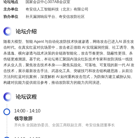
论坛地点
国家会议中心307AB会议室
主办单位
奇安信人工智能科技（北京）有限公司
协办单位
补天漏洞响应平台、奇安信攻防社区
论坛介绍
随着大模型、智能 Agent 与自动化攻防技术快速渗透，网络攻击已进入AI 原生攻
击时代。在真实红蓝对抗场景中，攻击者正借助 AI 实现漏洞挖掘、社工诱导、免
杀逃逸、横向渗透与战术决策的全链路智能化，攻击节奏更快、隐蔽性更强、杀
伤链更难溯源。基于此，本论坛将汇聚国内顶尖红队技术专家和攻防演练一线技
术从业人员，聚焦攻击技术本身——聚焦实战化、可落地、可复现的新一代 AI 攻
击技术，展示最新攻击手法、武器化工具、突破技巧和攻击链构建思路，从前沿
方法到红蓝对抗案例，深度解析 AI 如何重构攻击范式，为防御方建立威胁认知、
构建对抗能力提供前沿参考，推动攻防双方的能力共同演进。
论坛议程
14:00 - 14:10
领导致辞
齐向东
全国政协委员、全国工商联副主席、奇安信集团董事长