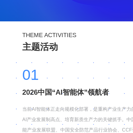
THEME ACTIVITIES
主题活动
01
2026中国“AI智能体”领航者
当前AI智能体正走向规模化部署，是重构产业生产力
AI产业发展制高点、培育新质生产力的关键抓手。中
能产业发展联盟、中国安全防范产品行业协会、CC