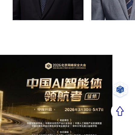
02
第十届
安全创客
安全大会
办，汇集