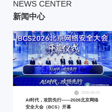
NEWS CENTER
新闻中心
2026-06-03
AI时代，攻防先行——2026北京网络
安全大会（BCS）开幕