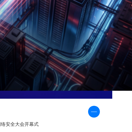
北京网络安全大会开幕式