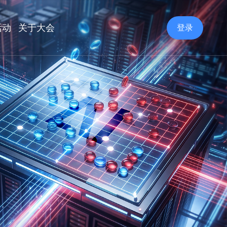
活动
关于大会
登录