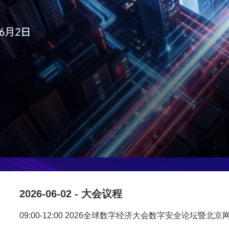
2026-06-02 - 大会议程
09:00-12:00 2026全球数字经济大会数字安全论坛暨