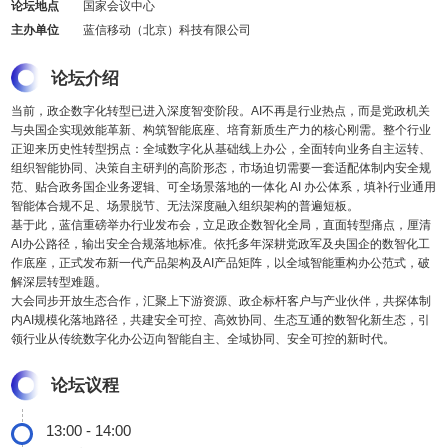
论坛地点
国家会议中心
主办单位
蓝信移动（北京）科技有限公司
论坛介绍
当前，政企数字化转型已进入深度智变阶段。AI不再是行业热点，而是党政机关
与央国企实现效能革新、构筑智能底座、培育新质生产力的核心刚需。整个行业
正迎来历史性转型拐点：全域数字化从基础线上办公，全面转向业务自主运转、
组织智能协同、决策自主研判的高阶形态，市场迫切需要一套适配体制内安全规
范、贴合政务国企业务逻辑、可全场景落地的一体化 AI 办公体系，填补行业通用
智能体合规不足、场景脱节、无法深度融入组织架构的普遍短板。
基于此，蓝信重磅举办行业发布会，立足政企数智化全局，直面转型痛点，厘清
AI办公路径，输出安全合规落地标准。依托多年深耕党政军及央国企的数智化工
作底座，正式发布新一代产品架构及AI产品矩阵，以全域智能重构办公范式，破
解深层转型难题。
大会同步开放生态合作，汇聚上下游资源、政企标杆客户与产业伙伴，共探体制
内AI规模化落地路径，共建安全可控、高效协同、生态互通的数智化新生态，引
领行业从传统数字化办公迈向智能自主、全域协同、安全可控的新时代。
论坛议程
13:00 - 14:00