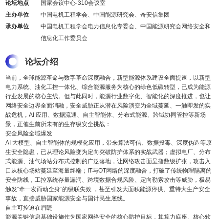
论坛地点
国家会议中心·310会议室
主办单位
中国电机工程学会、中国能源研究会、奇安信集团
承办单位
中国电机工程学会电力信息化专委会、中国能源研究会网络安全和
信息化工作委员会
论坛介绍
当前，全球能源革命与数字革命深度融合，新型能源体系建设全面提速，以新型
电力系统、油化工控一体化、综合能源服务为核心的绿色低碳转型，已成为能源
行业发展的核心主线。但与此同时，能源行业数字化、智能化的深度推进，也让
网络安全边界全面消融，安全威胁正从潜在风险演变为全域蔓延、一触即发的实
战危机，AI 应用、数据流通、自主智能体、分布式能源、跨域协同管控等新场
景，正催生前所未有的生存级安全挑战：
安全风险全域爆发
AI 大模型、自主智能体的规模化应用，带来算法可信、数据投毒、深度伪造等原
生安全隐患，已从理论风险变为定向突破防护体系的实战武器；虚拟电厂、分布
式能源、油气场站分布式控制的广泛落地，让网络攻击面呈指数级扩张，攻击入
口从核心场站蔓延至海量终端；IT与OT网络的深度融合，打破了传统物理隔离的
安全防线，工控系统存量漏洞、跨境数据合规风险、定向勒索攻击等威胁，极易
触发“牵一发而动全身”的级联失效 ，甚至引发大面积能源停供、重特大生产安全
事故，直接威胁国家能源安全与国计民生底线。
自主可控迫在眉睫
能源关键信息基础设施作为国家网络安全的核心防护目标，其算力底座、核心软