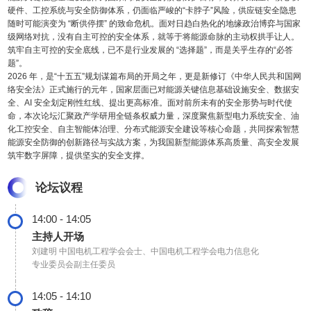
硬件、工控系统与安全防御体系，仍面临严峻的“卡脖子”风险，供应链安全隐患
随时可能演变为 “断供停摆” 的致命危机。面对日趋白热化的地缘政治博弈与国家
级网络对抗，没有自主可控的安全体系，就等于将能源命脉的主动权拱手让人。
筑牢自主可控的安全底线，已不是行业发展的 “选择题”，而是关乎生存的“必答
题”。
2026 年，是“十五五”规划谋篇布局的开局之年，更是新修订《中华人民共和国网
络安全法》正式施行的元年，国家层面已对能源关键信息基础设施安全、数据安
全、AI 安全划定刚性红线、提出更高标准。面对前所未有的安全形势与时代使
命，本次论坛汇聚政产学研用全链条权威力量，深度聚焦新型电力系统安全、油
化工控安全、自主智能体治理、分布式能源安全建设等核心命题，共同探索智慧
能源安全防御的创新路径与实战方案，为我国新型能源体系高质量、高安全发展
筑牢数字屏障，提供坚实的安全支撑。
论坛议程
14:00 - 14:05
主持人开场
刘建明
中国电机工程学会会士、中国电机工程学会电力信息化
专业委员会副主任委员
14:05 - 14:10