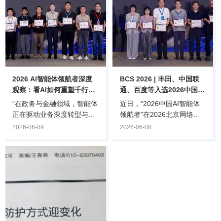
2026 AI智能体领航者深度
BCS 2026 | 丰田、中国联
观察：看AI如何重塑千行百
通、百度等入选2026中国AI
业、引爆产业拐点
智能体领航者“组织运营智
“在政务与金融领域，智能体
近日，“2026中国AI智能体
能体”
正在驱动业务深度转型与全
领航者”在2026北京网络安
流程提质增效；在制造与能
全大会（BCS2026）上正式
2026-06-09
2026-06-08
源领域，智能体正推动生产
揭晓，本次评选共收录了来
运营与数据管理的智能化升
自20余个行业的100余家企
级，助力新质生产力释放；
业提交的AI智能体。组织运
在医疗领域，智能体正覆盖
营智能体作为重塑企业运营
医学问答、健康管理、临床
的效率引擎，成为备受关注
辅助决策等全流程。”近日，
的赛道之一，丰田汽车、北
在北京国家会议中心举办的
京排水集团、中国联通广州
2026北京网络安全大会
软件研究院、百度网讯等公