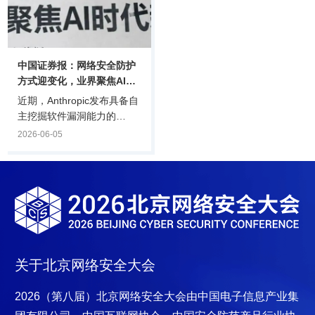
（BCS2026）上，备受瞩目
司申报的智能体在该领域表
的“2026中国AI智能体领航
现卓越，最终入选该赛道。
者”榜单正式揭晓。来自20
组织运营智能体：重塑企业
余个行业的100余个标杆案
运营的效率引擎组织运营智
例，生动描绘了中国A.
能体是本次榜单的重.
中国证券报：网络安全防护
方式迎变化，业界聚焦AI时
代新机遇
近期，Anthropic发布具备自
主挖掘软件漏洞能力的
Mythos模型，引发各界关
2026-06-05
注。从业者认为，传统网络
安全行业发现漏洞再打补丁
的逻辑将不再成立，网络安
全防护方式迎来重要转折；
同时，AI时代催生网络安全
需求大幅增长，行业迎来新
的发展机会。具身智能作为
AI技术作用于物理世界的载
关于北京网络安全大会
体，其安全问题同样值得关
注，或成为网络安全行业下
2026（第八届）北京网络安全大会
由中国电子信息产业集
一个待开发市场。大模型改