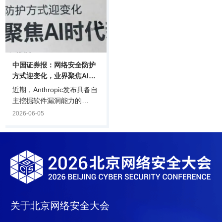
2026北京网络安全大会
软件研究院、百度网讯等公
（BCS2026）上，备受瞩目
司申报的智能体在该领域表
的“2026中国AI智能体领航
现卓越，最终入选该赛道。
者”榜单正式揭晓。来自20
组织运营智能体：重塑企业
余个行业的100余个标杆案
运营的效率引擎组织运营智
例，生动描绘了中国A.
能体是本次榜单的重.
中国证券报：网络安全防护
方式迎变化，业界聚焦AI时
代新机遇
近期，Anthropic发布具备自
主挖掘软件漏洞能力的
Mythos模型，引发各界关
2026-06-05
注。从业者认为，传统网络
安全行业发现漏洞再打补丁
的逻辑将不再成立，网络安
全防护方式迎来重要转折；
同时，AI时代催生网络安全
需求大幅增长，行业迎来新
的发展机会。具身智能作为
AI技术作用于物理世界的载
关于北京网络安全大会
体，其安全问题同样值得关
注，或成为网络安全行业下