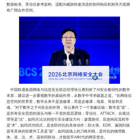
数据标准、零信任参考架构、适配AI威胁快速演进的协同响应机制等方面拥
有广阔合作空间。
中国联通集团网络与信息安全部总经理张云勇剖析了AI安全脆弱性的数学
本质，建议进一步重视数学的基础作用，从数学中寻求破题之道。“在网络信
息空间的世界里，数学从来不是选修课，而是必修课，地基、骨架和灵
魂。”对于数学之于AI安全的作用，张云勇作了一个形象比喻：数学是“道”，
是所有安全思想的源头与唯一不变的底层逻辑；零信任、ATT&CK、合规治
理等是“法”，如同兵法法则指引安全建设方向；渗透路径、应急响应流程等
是“术”，如同武功招式，是攻防对抗的具体动作；防火墙、EDR、漏洞扫描
器等具体的软硬件工具是“器”，如同战场上的刀枪剑戟，是对抗的物理载
体。道、法、术、器协同联动，才能筑牢AI时代的网安堡垒。