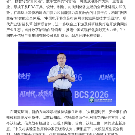
者”、数智转型“开拓者”、数字世界的“守护者，将集成电路作为第一主责主
业，形成了从EDA工具、设计、制造、封测到储备交易的全产业链能力和优
势，在基础上加快构建通用算力和智能算力深度融合的计算平台，构建“攻防
兼备”的智能安全体系。“中国电子将立足打造网信领域原创技术‘策源地’、现
代产业链‘链长’和创新联合体，进一步联合上下游及科研机构打造开放协同的
产业生态，当好数字治理的‘引领者’，推进中国式现代化贡献更大力量。”中
国电子信息产业集团有限公司党组成员、副总经理王桂荣说。
在研究层面，新的方向和领域被持续催生出来。“大模型时代，安全事件的
规模和影响发生质变。以前认知战、信息战是两个相对独立的研究方向，如
今认知战、信息战有机融合，出现了网络、信息、认知三位一体的攻击新形
态。”中关村实验室首席科学家云晓春认为，新形态下，大模型原生安全机
制、AI自主安全运营体系、供应链安全等新型研究方向和领域大有可为。