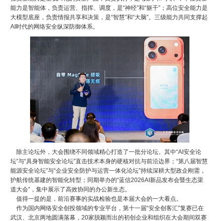
能力是智能体，负责运营、指挥、调度，是“神经”和“躯干”；高位安全能力是
大模型底座，负责情报共享和决策，是“智慧”和“大脑”。三级能力共同支撑起
AI时代的网络安全纵深防御体系。
除主论坛外，大会围绕不同领域精心打造了一批分论坛。其中“AI安全论
坛”与“具身智能安全论坛”直击技术本身的硬核对抗与前沿边界；“第八届智慧
能源安全论坛”与“企业安全防护与运营一体化论坛”持续深耕大型政企刚需，
护航传统基建的智能化转型；同期举办的“蓝信2026AI新品发布会暨生态渠
道大会”，集中展示了高效协同的办公新生态。
值得一提的是，前沿赛事的实战检验也是本届大会的一大看点。
作为国内网络安全创投领域的专业平台，第十一届“安全创客汇”复赛已在
武汉、北京两地圆满落幕，20家脱颖而出的初创企业和组织在大会期间双赛