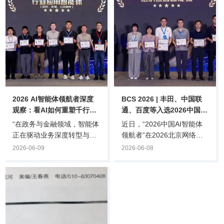
2026 AI智能体领航者深度
BCS 2026 | 丰田、中国联
观察：看AI如何重塑千行百
通、百度等入选2026中国AI
业、引爆产业拐点
智能体领航者“组织运营智
“在政务与金融领域，智能体
近日，“2026中国AI智能体
能体”
正在驱动业务深度转型与全
领航者”在2026北京网络安
流程提质增效；在制造与能
全大会（BCS2026）上正式
2026-06-09
2026-06-08
源领域，智能体正推动生产
揭晓，本次评选共收录了来
运营与数据管理的智能化升
自20余个行业的100余家企
级，助力新质生产力释放；
业提交的AI智能体。组织运
在医疗领域，智能体正覆盖
营智能体作为重塑企业运营
医学问答、健康管理、临床
的效率引擎，成为备受关注
辅助决策等全流程。”近日，
的赛道之一，丰田汽车、北
在北京国家会议中心举办的
京排水集团、中国联通广州