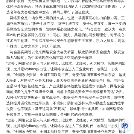
的标杆项目，为行业树立应用典范，助力我国AI智能体产业高质量发展与实
体经济深度融合。符合评审标准的项目均纳入《2026智能体产业图谱》，入
选名单在大会现场集中发布，并同步举行了颁证仪式。
网络安全是一场永无止境的持久战，也是一场需要同心协力的接力赛。正
如齐向东所说：“攻击手段在变、防护手段在变、安全边界在变，唯一不变的
是网络安全攻防的本质，防御体系必须随之变化。”与会嘉宾一致认为，在筑
牢AI时代安全屏障的征程中，同心、聚力、共进的协同发展理念，对于核心
技术自主创新、产业深度融合和安全生态培育至关重要。积力之所举，则无
不胜也；众智之所为，则无不成也。
与会嘉宾期盼以北京网络安全大会为桥梁，以攻防淬炼安全能力，以安全
助力AI远航，为中国式现代化筑牢网络空间的安全屏障。
“过去，网络安全是人与人的对抗，比技术、比经验。AI大模型、智能体的出
现，尤其是Mythos的出现，让网络攻击进入工业化时代，攻防进一步失
衡。”全国政协委员、全国工商联副主席、奇安信集团董事长齐向东说，这波
AI革命，对网安产业是大利好，最大受益者是创新的头部安全厂商。网络安
全是AI时代的基础性产业，产业规模会伴随数智化规模水涨船高，网络安全
面前摆着的是千亿级增量空间。当前中美网络安全产业规模相差高达12倍，
AI时代的攻防失衡正引爆实战安全、数据安全与全栈安全三类刚需，防护者
选择提升漏挖能力拉平失衡，不现实；防护者选择依靠AI原生安全能力拉平
失衡，也不现实；基于这两条“不现实”，最终形成一条共识：加速网络安全
升级改造，实现一体化纵深防御，是AI时代的必然选择。
“过去，网络安全是人与人的对抗，比技术、比经验。AI大模型、智能体的出
现，尤其是Mythos的出现，让网络攻击进入工业化时代，攻防进一步失
衡。”全国政协委员、全国工商联副主席、奇安信集团董事长齐向东说，这波