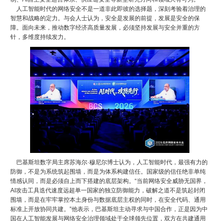
人工智能时代的网络安全不是一道非此即彼的选择题，深刻考验着治理的
智慧和战略的定力。与会人士认为，安全是发展的前提，发展是安全的保
障。面向未来，推动数字经济高质量发展，必须坚持发展与安全并重的方
针，多维度持续发力。
巴基斯坦数字局主席苏海尔·穆尼尔博士认为，人工智能时代，最强有力的
防御，不是为系统筑起围墙，而是为体系构建信任。国家级的信任绝非单纯
情感认同，而是必须自上而下搭建的底层架构。“当前网络安全威胁无国界，
AI攻击工具迭代速度远超单一国家的独立防御能力，破解之道不是筑起封闭
围墙，而是在牢牢掌控本土身份与数据底层主权的同时，在安全代码、通用
标准上开放协同共建。”他表示，巴基斯坦主动寻求与中国合作，正是因为中
国在人工智能发展与网络安全治理领域处于全球领先位置，双方在共建通用