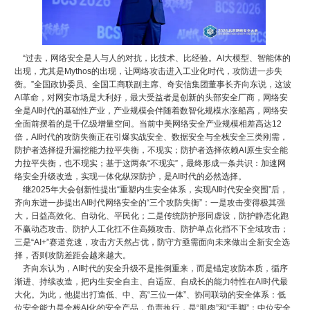
“过去，网络安全是人与人的对抗，比技术、比经验。AI大模型、智能体的
出现，尤其是Mythos的出现，让网络攻击进入工业化时代，攻防进一步失
衡。”全国政协委员、全国工商联副主席、奇安信集团董事长齐向东说，这波
AI革命，对网安市场是大利好，最大受益者是创新的头部安全厂商，网络安
全是AI时代的基础性产业，产业规模会伴随着数智化规模水涨船高，网络安
全面前摆着的是千亿级增量空间。当前中美网络安全产业规模相差高达12
倍，AI时代的攻防失衡正在引爆实战安全、数据安全与全栈安全三类刚需，
防护者选择提升漏挖能力拉平失衡，不现实；防护者选择依赖AI原生安全能
力拉平失衡，也不现实；基于这两条“不现实”，最终形成一条共识：加速网
络安全升级改造，实现一体化纵深防护，是AI时代的必然选择。
继2025年大会创新性提出“重塑内生安全体系，实现AI时代安全突围”后，
齐向东进一步提出AI时代网络安全的“三个攻防失衡”：一是攻击变得极其强
大，日益高效化、自动化、平民化；二是传统防护形同虚设，防护静态化跑
不赢动态攻击、防护人工化扛不住高频攻击、防护单点化挡不下全域攻击；
三是“AI+”赛道竞速，攻击方天然占优，防守方亟需面向未来做出全新安全选
择，否则攻防差距会越来越大。
齐向东认为，AI时代的安全升级不是推倒重来，而是锚定攻防本质，循序
渐进、持续改造，把内生安全自主、自适应、自成长的能力特性在AI时代最
大化。为此，他提出打造低、中、高“三位一体”、协同联动的安全体系：低
位安全能力是全栈AI化的安全产品，负责执行，是“肌肉”和“手脚”；中位安全