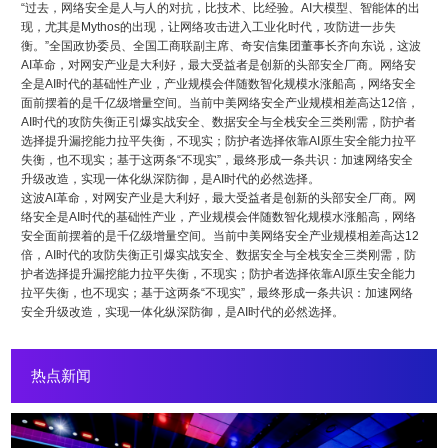
“过去，网络安全是人与人的对抗，比技术、比经验。AI大模型、智能体的出
现，尤其是Mythos的出现，让网络攻击进入工业化时代，攻防进一步失
衡。”全国政协委员、全国工商联副主席、奇安信集团董事长齐向东说，这波
AI革命，对网安产业是大利好，最大受益者是创新的头部安全厂商。网络安
全是AI时代的基础性产业，产业规模会伴随数智化规模水涨船高，网络安全
面前摆着的是千亿级增量空间。当前中美网络安全产业规模相差高达12倍，
AI时代的攻防失衡正引爆实战安全、数据安全与全栈安全三类刚需，防护者
选择提升漏挖能力拉平失衡，不现实；防护者选择依靠AI原生安全能力拉平
失衡，也不现实；基于这两条“不现实”，最终形成一条共识：加速网络安全
升级改造，实现一体化纵深防御，是AI时代的必然选择。
这波AI革命，对网安产业是大利好，最大受益者是创新的头部安全厂商。网
络安全是AI时代的基础性产业，产业规模会伴随数智化规模水涨船高，网络
安全面前摆着的是千亿级增量空间。当前中美网络安全产业规模相差高达12
倍，AI时代的攻防失衡正引爆实战安全、数据安全与全栈安全三类刚需，防
护者选择提升漏挖能力拉平失衡，不现实；防护者选择依靠AI原生安全能力
拉平失衡，也不现实；基于这两条“不现实”，最终形成一条共识：加速网络
安全升级改造，实现一体化纵深防御，是AI时代的必然选择。
热点新闻