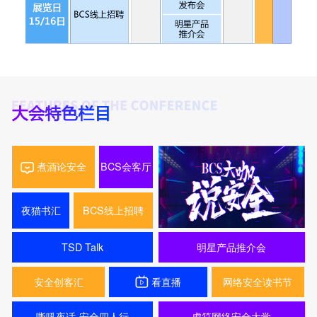
煮酒论安全
BCS会客厅
夜猫书汇
BCS线上招聘
TSD Talk
明星产品推介会
安全创客汇
看直播
网络安全读书节
嘶吼夜话-安全四人行
虎符网络安全大学