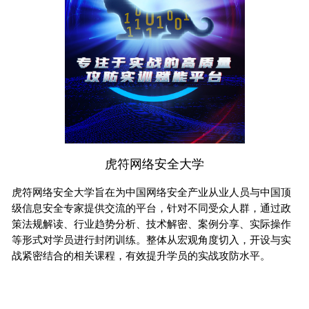
安全创客汇
顶
安全创客汇”是国内首个聚焦安全的创投平台，迄今已经成功举
D
政
办三届，挖掘和扶植了一批国内外优秀的安全初创企业，包括
场
作
芯盾时代、天空卫士、威努特、众享比特、ClearClouds（美
参
实
国）、HoloNet（美国）等，都是往届参选的明星初创公司。
才
高
0
n