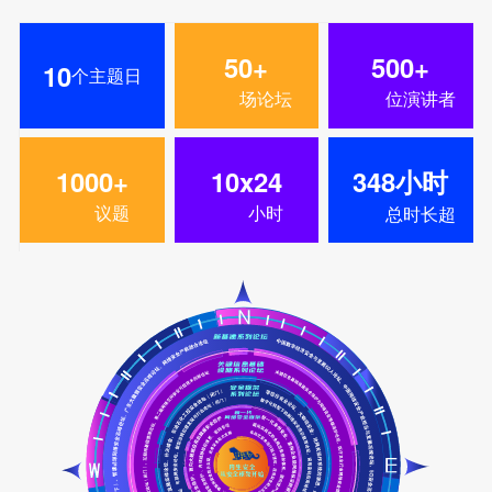
50+
500+
10
个主题日
场论坛
位演讲者
1000+
10x24
348小时
议题
小时
总时长超