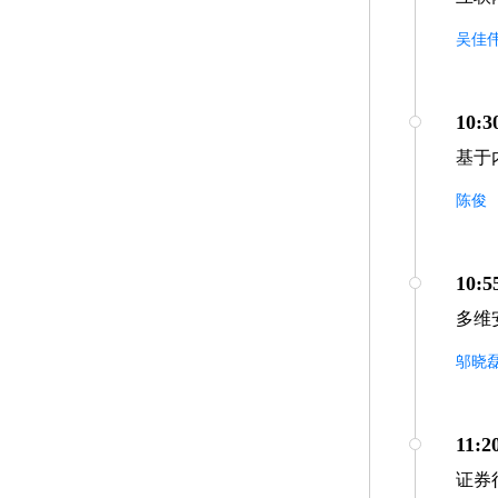
吴佳
10:3
基于
陈俊
10:5
多维
邬晓
11:2
证券