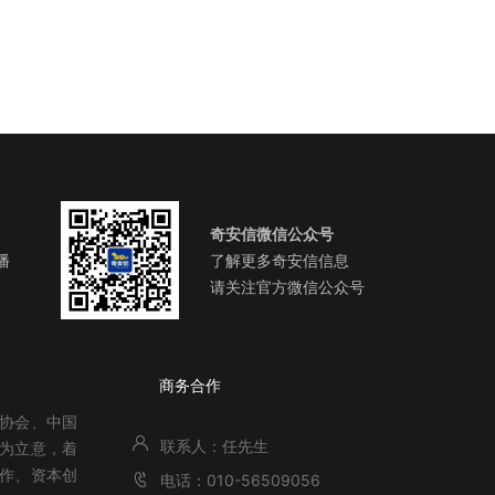
奇安信微信公众号
播
了解更多奇安信信息
请关注官方微信公众号
关于北京网络安全大会
商务合作
全协会、中国
联系人：任先生
”为立意，着
作、资本创
电话：010-56509056