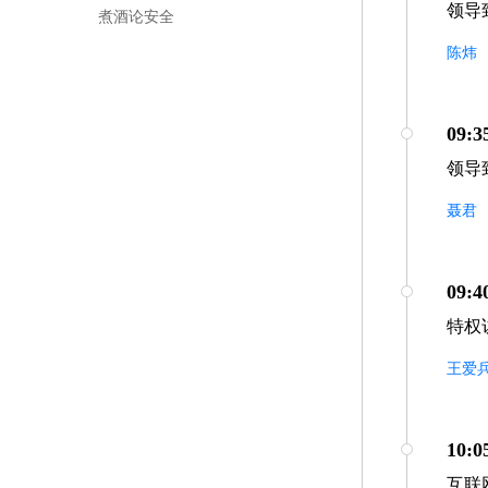
领导
煮酒论安全
陈炜
09:3
领导
聂君
09:4
特权
王爱
10:0
互联