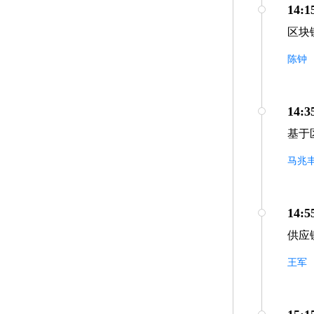
14:1
区块
陈钟
14:3
基于
马兆
14:5
供应
王军