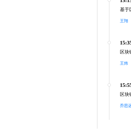
15:1
基于
王翔
15:3
区块
王炜
15:5
区块
乔思