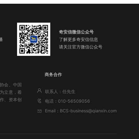
奇安信微信公众号
播
了解更多奇安信信息
请关注官方微信公众号
关于北京网络安全大会
商务合作
全协会、中国
联系人：任先生
”为立意，着
作、资本创
电话：010-56509056
Email：BCS-business@qianxin.com