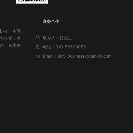
关于北京网络安全大会
商务合作
全协会、中国
联系人：任先生
”为立意，着
作、资本创
电话：010-56509056
Email：BCS-business@qianxin.com