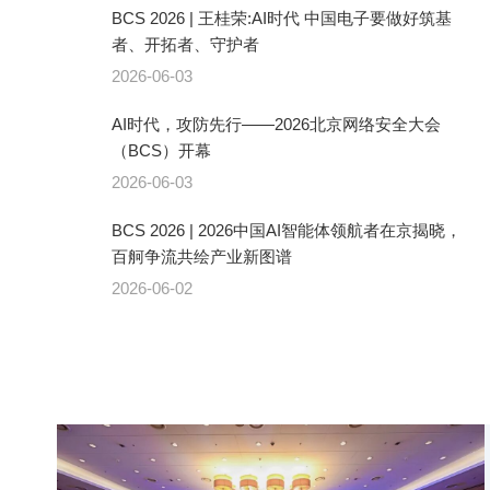
BCS 2026 | 王桂荣:AI时代 中国电子要做好筑基
者、开拓者、守护者
2026-06-03
AI时代，攻防先行——2026北京网络安全大会
（BCS）开幕
2026-06-03
BCS 2026 | 2026中国AI智能体领航者在京揭晓，
百舸争流共绘产业新图谱
2026-06-02