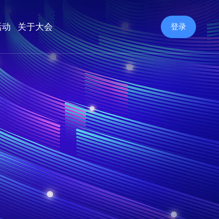
活动
关于大会
登录