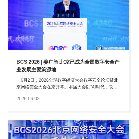
BCS 2026 | 姜广智:北京已成为全国数字安全产
业发展主要策源地
6月2日，2026全球数字经济大会数字安全论坛暨北
京网络安全大会在京开幕。本届大会以“AI时代，攻防
先行”为主题，聚焦人工智能浪潮下的网络安全治理新
2026-06-03
路径。北京市经济和信息化局党组书记、局长，北京市
国防科技工业办公室主任姜广智在致辞中表示，北京坚
持统筹高质量发展和高水平安全，锚定2030年建成全
球数字经济标杆城市目标，在创新引领、安全为要、合
作开放三方面持续发力，为数字经济发展筑牢安全底
座。姜广智介.