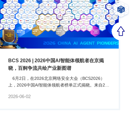
BCS 2026 | 2026中国AI智能体领航者在京揭
晓，百舸争流共绘产业新图谱
6月2日，在2026北京网络安全大会（BCS2026）
上，2026中国AI智能体领航者榜单正式揭晓。来自20
多个行业100余家企业提交的AI智能体，最终入选2026
2026-06-02
中国AI智能体领航者榜单，全面呈现了我国智能体技术
落地与产业创新的最新图景。此次评选由中国互联网协
会、中国人工智能产业发展联盟等权威机构联合发起，
北京网络安全大会（BCS）承办，旨在遴选具备创新
性、示范性与安全性的标杆案例。在评审维度的.