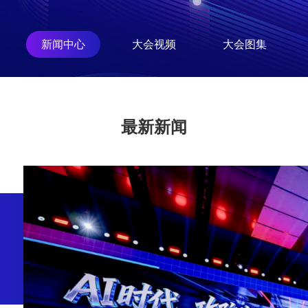
新闻中心
大会视频
大会图集
最新新闻