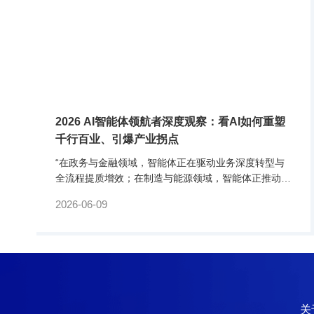
2026 AI智能体领航者深度观察：看AI如何重塑
千行百业、引爆产业拐点
“在政务与金融领域，智能体正在驱动业务深度转型与
全流程提质增效；在制造与能源领域，智能体正推动生
产运营与数据管理的智能化升级，助力新质生产力释
2026-06-09
放；在医疗领域，智能体正覆盖医学问答、健康管理、
临床辅助决策等全流程。”近日，在北京国家会议中心
举办的2026北京网络安全大会（BCS2026）上，备受
瞩目的“2026中国AI智能体领航者”榜单正式揭晓。来自
20余个行业的100余个标杆案例，生动描绘了中国A.
关