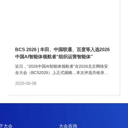
BCS 2026 | 丰田、中国联通、百度等入选2026
中国AI智能体领航者“组织运营智能体”
近日，“2026中国AI智能体领航者”在2026北京网络安
全大会（BCS2026）上正式揭晓，本次评选共收录了
来自20余个行业的100余家企业提交的AI智能体。组织
2026-06-08
运营智能体作为重塑企业运营的效率引擎，成为备受关
注的赛道之一，丰田汽车、北京排水集团、中国联通广
州软件研究院、百度网讯等公司申报的智能体在该领域
表现卓越，最终入选该赛道。组织运营智能体：重塑企
业运营的效率引擎组织运营智能体是本次榜单的重.
于大会
大会咨询