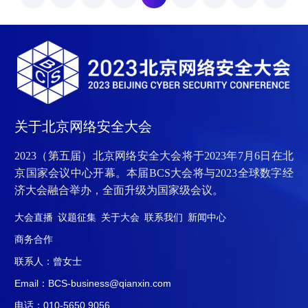
未来”为主题，邀请网安领域
海）有限公司计算机司法鉴
100多家优秀网安创企代
定所联袂承办此次论坛，同
表、数十位行业投资人、行
时得到了北京司法鉴定业协
业专家与会，共同研讨网络
会、上海市司法鉴定协会以
安全行业发展趋势及产业生
及北京刑事侦查学研究会的
态建设，赋能网络安全创业
全力支持和指导。在网络技
者。活动伊始，中共北京市
术日益发展的今天，网络黑
西城区委常委、副区长曾林
灰产业链成为了一个令人关
关于北京网络安全大会
峰在致辞中指出，随着数字
注的问题。它不仅侵害了网
经济的飞速发展，网络安全
络安全、公共利益和个人权
2023（第五届）北京网络安全大会将于2023年7月6日在北
在经.
益，还威胁了.
京国家会议中心开幕。本届BCS大会将与2023全球数字经
济大会融合举办，全面升级为国家级会议。
大会直播
议题征集
关于大会
联系我们
新闻中心
商务合作
联系人：曾女士
Email：BCS-business@qianxin.com
电话：010-5650 9056