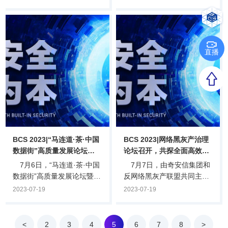
生技术体系架构下的容器、
坛在京成功举办。本次论坛
微服务等创新技术，让传统
围绕“聚焦智慧融合·共建能
的生产和运营效率将得到大
源安全”的主题，邀请行业领
幅度提升，与此同时，由于
导、专家学者就如何提升智
云原生下保护对象和安全机
慧能源网络安全综合保障能
直播
制的变化，导致云原生带来
力进行交流分享，共同擘画
大量新型安全风险。7月7
以安全生产为前提的国家现
日，2023年北京网络安全大
代化能源体系新图景。中国
会云原生安全论坛在京召
能源研究会理事长史玉波，
开，以“融合、进化”为主
中国电机工程学会秘书长王
题，共同探讨云原生环境下
刚，国家能源局电力安全监
的安全新形态与防御之道，
管司副司长阎秀文，北京网
夯实云原生建设基础，护航
络安全大会主席、奇安信集
BCS 2023|“马连道·茶·中国
BCS 2023|网络黑灰产治理
在数字经济浪潮.
团.
数据街”高质量发展论坛暨
论坛召开，共探全面高效的
网安产业投资生态论坛顺利
防范、应对与打击策略
7月6日，“马连道·茶·中国
7月7日，由奇安信集团和
举办
数据街”高质量发展论坛暨
反网络黑灰产联盟共同主办
2023北京网络安全大会——
的BCS2023网络黑灰产治理
2023-07-19
2023-07-19
网安产业投资生态分论坛·共
论坛在北京顺利召开。北京
创汇顺利举行。本次论坛
网神洞鉴科技有限公司司法
以“创投智汇西城·共创网安
鉴定所以及盘石软件（上
<
2
3
4
5
6
7
8
>