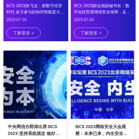
BCS 2023|朱飞达：新数字经济
BCS 2023|联合国副秘书长：数
时代 多方参与的协同智能是大势
字化转型需增强安全保障，走更
所趋
全面道路
2023-07-24
2023-07-24
了解更多 >
了解更多 >
中央网信办郭涛出席 BCS
BCS 2023网络安全大会观
2023:坚持系统观念 做好关
察：未来已来，内生安全迈