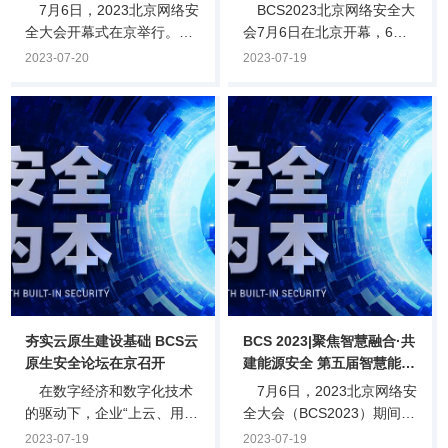
键信息基础设施安全保护
进数智时代
7月6日，2023北京网络安
BCS2023北京网络安全大
全大会开幕式在京举行。中
会7月6日在北京开幕，6日
央网信办网络安全协调局副
至7日集中举办了十余场分
2023-07-20
2023-07-19
局长、一级巡视员郭涛在致
论坛和热门活动，包括观潮
辞中表示，要认真学习贯彻
网络空间论坛、中国网络与
习近平总书记关于网络强国
数据法治50人论坛、安全创
的重要思想，切实把思想和
客汇决赛等连续举办多年的
行动统一到党中央对于网信
大会品牌活动和赛事。今年
工作的战略部署上，并提出
BCS大会已升级为全球数字
工作要求。一是全面推进网
经济大会的重要组成部分。
络安全能力建设。深入贯彻
与会专家学者围绕能源网络
落实《网络安全法》《数据
安全、金融网络和数据安
安全法》《个人信息保护
全、安全运营、AI大模型安
法》等有关要求，增强网络
全、威胁情报技术等话题展
安全态势感知能力，要全面
开讨论。专家们认为，当
加强网络安全检查，建立统
前，数据已经成为重要的战
夯实云原生建设基础 BCS云
BCS 2023|聚焦智慧融合·共
一高效的网络安.
略资源，.
原生安全论坛在京召开
建能源安全 第五届智慧能源
网络安全论坛成功举办
在数字经济和数字化技术
7月6日，2023北京网络安
的驱动下，企业“上云、用
全大会（BCS2023）期间，
云”进入了全新的阶段，云原
第五届智慧能源网络安全论
2023-07-19
2023-07-19