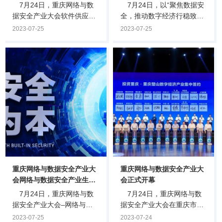
举办
7月24日，重庆网络与数
7月24日，以“聚焦数据安
据安全产业大会软件供应链
全，推动数字经济行稳致
安全分会在渝召开，会议由
远”为主题的重庆网络与数据
2023-07-25
2023-07-25
中共重庆市委网络安全和信
安全产业大会数据安全分会
息化委员会办公室指导，重
顺利举行，来自政府、行业
庆璧山区人民政府、奇安信
主管部门领导、行业专家、
科技集团股份有限公司、中
政企用户单位信息化部门负
国信息通信研究院西部分院
责人、安全厂商代表、高校
联合主办。本场软件供应链
和科研机构代表出席，共同
安全分会以“护航数字生态，
探讨如何推动数字经济行稳
安全从源头做起”为主题，邀
致远。全国政协委员、全国
请了高校、研究院所、安全
工商联副主席、奇安信集团
机构等业界专家，共同研讨
董事长齐向东在致辞时表
软件供应链安全行业发展趋
示，网络安全是重庆的优势
势及产业生态建设，赋能数
产业，去年的产业规模已经
字经济产业转型升级。活动
超过170亿元。奇安信一直
重庆网络与数据安全产业大
重庆网络与数据安全产业大
伊始，重庆市.
高度重视企业在.
会网络与数据安全产业生态
会正式开幕
合作分会圆满落幕
7月24日，重庆网络与数
7月24日，重庆网络与数
据安全产业大会–网络与数
据安全产业大会在重庆市璧
据安全产业生态合作分会在
山区盛大开幕。会议由市委
2023-07-25
2023-07-24