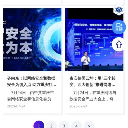
重庆举行。活动以“加速集聚
网信办、市发展改革委、市
创新要素，赋能产业转型升
经济信息委、市大数据发展
级”为主题，邀请政府、投资
局指导，璧山区人民政府、
人、智库以及多家网安创企
重庆广播电视集团（总
等领导、专家，对网络安全
台）、奇安信科技集团股份
直播
形势、产业投资、人才战略
有限公司主办。此次大会
等方面进行主题分享，共同
以“构建网络与数据安全产业
研讨网络与数据安全行业发
大生态打造成渝地区数字经
展趋势及产业生态建设，赋
济新名片”为主题，由大会主
能产业转型升级。中共重庆
会及“数据安全”“网络与数据
市璧山区委副书记严兵在致
安全产业生--态合作”“软件供
辞时表示，重庆高度重视网
应链安全”三场主题分会组
络和数据安全，坚持产业与
成，邀请了数字领域政、
齐向东：以网络安全和数据
奇安信吴云坤：用“三个转
事业并重，璧.
产、学、研.
安全为切入点 助力重庆打
变、四大创新”推进网络安
造“三个城”
全产业供给侧变革
7月24日，由中共重庆市
7月24日，在重庆网络与
委网络安全和信息化委员会
数据安全产业大会上，奇安
办公室等指导，重庆市璧山
信集团总裁吴云坤提出，“数
2023-07-24
2023-07-24
区人民政府、奇安信科技集
智时代”对网络安全和数据安
团股份有限公司等主办的重
全提出了新要求，安全产业
庆网络与数据安全产业大会
需要通过“三个转变、四大创
1
2
3
4
>