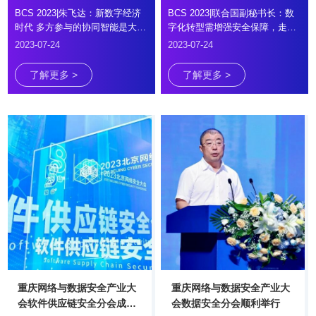
BCS 2023|朱飞达：新数字经济
BCS 2023|联合国副秘书长：数
时代 多方参与的协同智能是大势
字化转型需增强安全保障，走更
所趋
全面道路
2023-07-24
2023-07-24
了解更多 >
了解更多 >
重庆网络与数据安全产业大
重庆网络与数据安全产业大
会软件供应链安全分会成功
会数据安全分会顺利举行