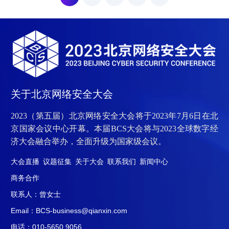
在重庆璧山举行。大会上，
新”加速推进供给侧变革，提
全国政协委员、全国工商联
升满足业务保障的安全供给
副主席、奇安信集团董事长
能力，保障数智化安全。吴
齐向东表示，将以网络安全
云坤强调，在数智化发展
和数据安全为切入点，助力
中，必须坚持以安全为前提
重庆打造“三个城”，即：数
和基础。一方面，数智时代
字经济标杆之城、安全运营
安全威胁持续升级，国家级
智慧之城、网安人才创新之
网络攻防对抗、针对关键基
关于北京网络安全大会
城，为重庆经济社会发展贡
础设施及重要经济机构的网
献网络安全力量。作为网络
络攻击事件频发，直接影响
2023（第五届）北京网络安全大会将于2023年7月6日在北
安全龙头企业，.
国家安全和.
京国家会议中心开幕。本届BCS大会将与2023全球数字经
济大会融合举办，全面升级为国家级会议。
大会直播
议题征集
关于大会
联系我们
新闻中心
商务合作
联系人：曾女士
Email：BCS-business@qianxin.com
电话：010-5650 9056