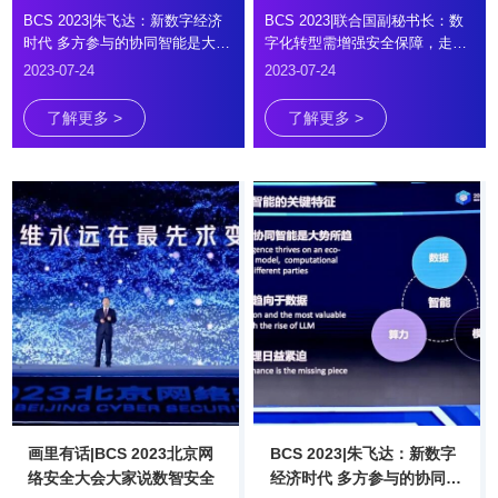
BCS 2023|朱飞达：新数字经济
BCS 2023|联合国副秘书长：数
时代 多方参与的协同智能是大势
字化转型需增强安全保障，走更
所趋
全面道路
2023-07-24
2023-07-24
了解更多 >
了解更多 >
画里有话|BCS 2023北京网
BCS 2023|朱飞达：新数字
络安全大会大家说数智安全
经济时代 多方参与的协同智