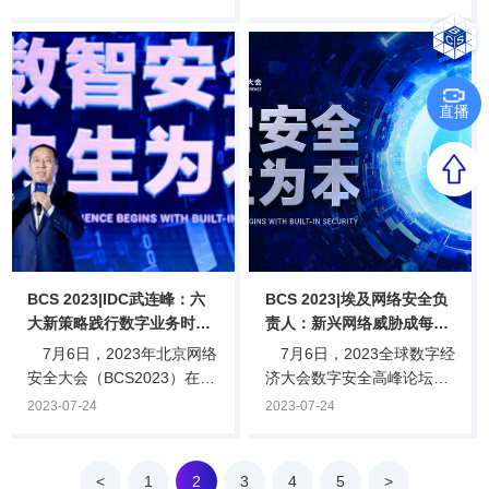
开幕。联合国副秘书长李军
士、中国电子信息产业集团
华在致辞时指出，数字化转
首席科学家、鹏城实验室方
型随着的风险可能会使其收
向责任院士方滨兴发表了“模
益黯然失色。数字化转型之
型加工场：一种支持隐私保
旅需走出一条更全面的通
护的数据使用权交易方法”的
直播
路，增强网络安全保障，尊
主题演讲。他表示，数据需
重个人隐私，保护支撑数字
要流通才能发挥最大价值，
政府和数字经济的关键数字
但隐私保护成为横亘在企业
基础设施。李军华表示，在
面前的大难题，模型加工场
许多领域，数字技术已经成
基于分享价值不分享数据的
为促进创新、提高生产力的
关键技术有望解决这一问
重要动力。它同样也推动了
题。图中国工程院院士、中
数字经济的发展，使其蓬勃
国电子信息产业集团首席科
BCS 2023|IDC武连峰：六
BCS 2023|埃及网络安全负
增长，促.
学家、鹏城.
大新策略践行数字业务时代
责人：新兴网络威胁成每个
安全保障
人面临的真正威胁
7月6日，2023年北京网络
7月6日，2023全球数字经
安全大会（BCS2023）在北
济大会数字安全高峰论坛暨
京国家会议中心开幕。会议
BCS2023北京网络安全大会
2023-07-24
2023-07-24
期间，IDC中国副总裁兼首
开幕。埃及最高网络安全委
席分析师武连峰表示，数字
员会执行局主席艾哈迈德·阿
业务时代安全面临着新政
卜杜勒·哈菲兹应邀发表题为
<
1
2
3
4
5
>