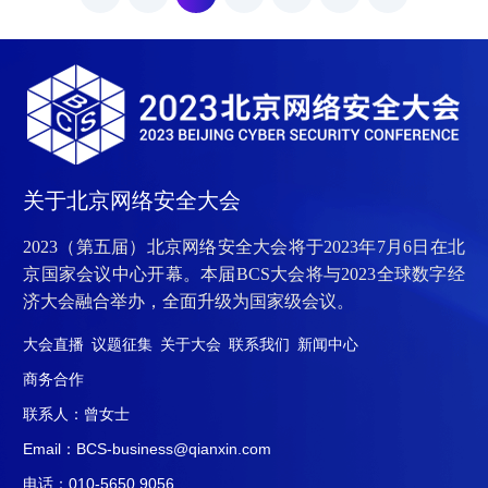
策、新技术、新数据、新信
《网络安全理念之创新与变
任、新价值以及新人才六大
革》的主题演讲。艾哈迈德
挑战，需要应用新策略践行
在演讲时表示，面对网络安
安全保障工作。IDC数据预
全的未来，我们需要改变当
测，2023年底全球数字化转
前的网络安全安全理念，根
型支出占总体企业ICT支出
据自身业务资产、面临威
的比例将达到52%；全球软
胁，选择适应自身特点的安
件应用支出是SaaS模式的比
全措施与方案。图埃及最高
关于北京网络安全大会
例也将达到52%；2026年，
网络安全委员会执行局主席
全球200.
艾哈迈德·阿卜杜勒·哈菲兹
2023（第五届）北京网络安全大会将于2023年7月6日在北
在.
京国家会议中心开幕。本届BCS大会将与2023全球数字经
济大会融合举办，全面升级为国家级会议。
大会直播
议题征集
关于大会
联系我们
新闻中心
商务合作
联系人：曾女士
Email：BCS-business@qianxin.com
电话：010-5650 9056