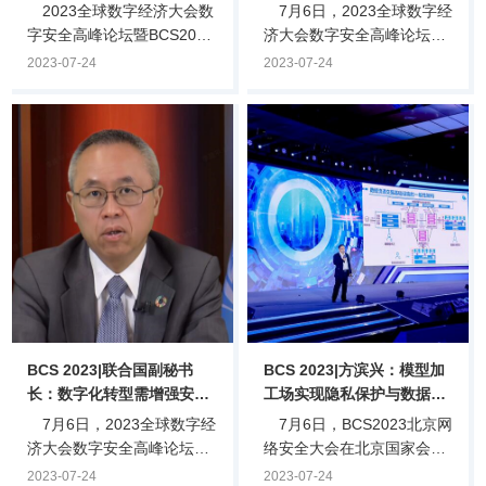
能是大势所趋
2023全球数字经济大会数
7月6日，2023全球数字经
字安全高峰论坛暨BCS2023
济大会数字安全高峰论坛暨
北京网络安全大会今日正式
BCS2023北京网络安全大会
2023-07-24
2023-07-24
闭幕。今年的BCS全面拥抱
开幕式在北京国家会议中心
数字经济，大会吸引了众多
正式启幕。开幕式上，新加
顶级专家、学者、观众参
坡管理大学计算与信息系统
与，扩大了“安全圈”范围，
学院副院长朱飞达带来题为
更是“走出去”，吸引了众多
《新数字经济时代的AI和
国家积极参与。大会展现出
Web3》的主题演讲。在演
在数据驱动和智能引领的数
讲中，朱飞达提出了新数字
智时代，网络安全保驾护航
经济时代智能的关键特征：
意义重大。数字安全高峰论
一是多方共同参与的协同智
坛暨BCS2023北京网络安全
能是大势所趋；二是智能竞
大会开幕式2023全球数字经
争从模型趋向于数据；三是
济大会数字安全高峰论坛暨
智能和数据的治理日益紧
BCS2023北京.
迫。“在越来越强的AI时代，
BCS 2023|联合国副秘书
BCS 2023|方滨兴：模型加
我.
长：数字化转型需增强安全
工场实现隐私保护与数据要
保障，走更全面道路
素流通
7月6日，2023全球数字经
7月6日，BCS2023北京网
济大会数字安全高峰论坛暨
络安全大会在北京国家会议
BCS2023北京网络安全大会
中心开幕，中国工程院院
2023-07-24
2023-07-24