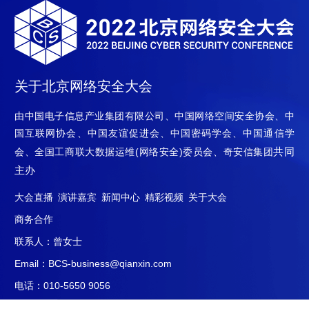
关于北京网络安全大会
由中国电子信息产业集团有限公司、中国网络空间安全协会、中
国互联网协会、中国友谊促进会、中国密码学会、中国通信学
共同
会、全国工商联大数据运维(网络安全)委员会、奇安信集团
主办
大会直播
演讲嘉宾
新闻中心
精彩视频
关于大会
商务合作
联系人：曾女士
Email：BCS-business@qianxin.com
电话：010-5650 9056