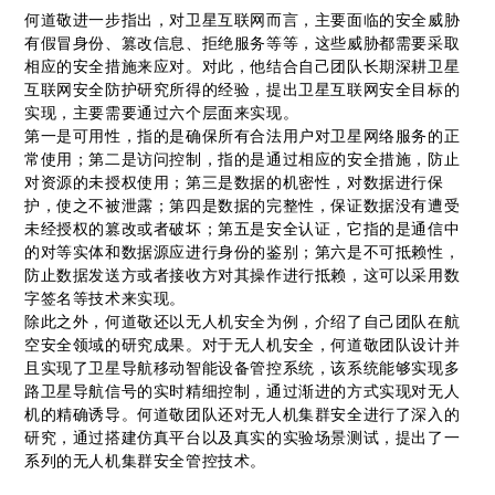
何道敬进一步指出，对卫星互联网而言，主要面临的安全威胁
有假冒身份、篡改信息、拒绝服务等等，这些威胁都需要采取
相应的安全措施来应对。对此，他结合自己团队长期深耕卫星
互联网安全防护研究所得的经验，提出卫星互联网安全目标的
实现，主要需要通过六个层面来实现。
第一是可用性，指的是确保所有合法用户对卫星网络服务的正
常使用；第二是访问控制，指的是通过相应的安全措施，防止
对资源的未授权使用；第三是数据的机密性，对数据进行保
护，使之不被泄露；第四是数据的完整性，保证数据没有遭受
未经授权的篡改或者破坏；第五是安全认证，它指的是通信中
的对等实体和数据源应进行身份的鉴别；第六是不可抵赖性，
防止数据发送方或者接收方对其操作进行抵赖，这可以采用数
字签名等技术来实现。
除此之外，何道敬还以无人机安全为例，介绍了自己团队在航
空安全领域的研究成果。对于无人机安全，何道敬团队设计并
且实现了卫星导航移动智能设备管控系统，该系统能够实现多
路卫星导航信号的实时精细控制，通过渐进的方式实现对无人
机的精确诱导。何道敬团队还对无人机集群安全进行了深入的
研究，通过搭建仿真平台以及真实的实验场景测试，提出了一
系列的无人机集群安全管控技术。