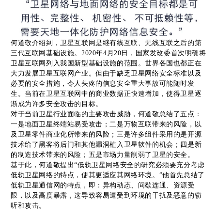
何道敬介绍到，卫星互联网是继有线互联、无线互联之后的第
三代互联网基础设施。2020年4月20日，国家发改委首次明确将
卫星互联网列入我国新型基础设施的范围。世界各国也都正在
大力发展卫星互联网产业。但由于缺乏卫星网络安全标准以及
必要的安全措施，令人头疼的信息安全重大事故可能随时发
生。当前在卫星互联网中的商业数据正快速增加，使得卫星逐
渐成为许多安全攻击的目标。
对于当前卫星行业面临的主要攻击威胁，何道敬总结了五点：
一是地面卫星终端站易受攻击；二是万物互联带来的风险，以
及卫星零件商业化所带来的风险；三是许多组件采用的是开源
技术给了黑客将后门和其他漏洞植入卫星软件的机会；四是新
的制造技术带来的风险；五是市场力量削弱了卫星的安全。
基于此，何道敬提出“低轨卫星网络安全的研究必须要充分考虑
低轨卫星网络的特点，使其更适应其网络环境。”他首先总结了
低轨卫星通信网的特点，即：异构动态、间歇连通、资源受
限，以及高度暴露，这导致容易遭受到环境的干扰及恶意的窃
听和攻击。