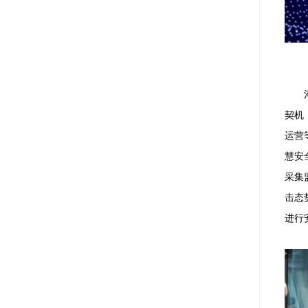
契机
运营
慧安
采集
击态
进行