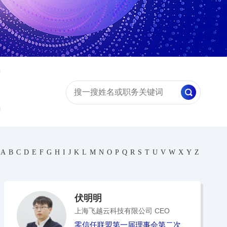
A
B
C
D
E
F
G
H
I
J
K
L
M
N
O
P
Q
R
S
T
U
V
W
X
Y
Z
伏明明
上海飞越云科技有限公司 CEO
零信任联盟第一届理事会第二次