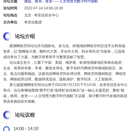
论坛主题
挑战、格局、改变——人文智慧为数字时代领航
论坛时间
2022-07-14 14:00-16:30
论坛地点
北京 · 奇安信安全中心
主办单位
奇安信集团
论坛介绍
观潮网络空间论坛作为国际化、多元化、跨领域的网络空间交流平台和高端
智库，以“观网络大潮，顺时代大势，开合作大局，利全球共治”为使命，已连续
成功举办了六届，为数字世界和平与繁荣贡献了智慧。
论坛成立至今，汇聚了中国、美国、俄罗斯、欧洲等国家地区和来自政府、
企业、智库的专家、学者，聚焦全球化、数字化时代网络空间领域的前沿、热
点、焦点问题和挑战。议题包括网络空间全球治理、网络空间规则制定、网络安
全、网络犯罪治理、数据跨境流动、隐私保护、数字经济、人工智能等。
第七届观潮网络空间论坛将于2022年7月13日下午14:00，在奇安信安全中心
举办。论坛将继续围绕“携手打造‘地球村’的压舱石”这一核心主题思想，聚焦“挑
战，格局，改变——人文智慧为数字时代领航”主议题，探讨数字时代发展的新趋
势及有效的应对策略。
论坛议程
14:00 - 14:10