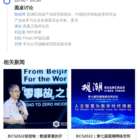
圆桌讨论
陈柏珲
亚洲区块链产业研究院院长，中国经济体制改革研究会
产业改革与企业发展委员会专家、委员
庚欣
凤凰卫视评论员
刘志富
特约专家
刘松
PingCAP副总裁
乔维
华为公司战略研究院高级专家
相关新闻
BCS2022邬贺铨：数据要素的开
BCS2022｜第七届观潮网络空间