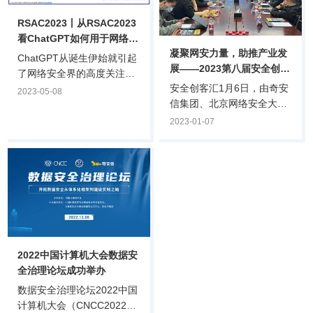
RSAC2023丨从RSAC2023
看ChatGPT如何用于网络攻
凝聚网安力量，助推产业发
击
ChatGPT从诞生伊始就引起
展——2023第八届安全创客
了网络安全界的高度关注：
汇专家研讨会在京成功举行
安全创客汇1月6日，由奇安
它是否能用于网络攻击或者
2023-05-08
信集团、北京网络安全大会
防护？它的训练过程是否存
（BCS）、全国网络信息安
在数据安全隐患？它本身是
2023-01-07
全创业投资服务联盟
否会遭到网络攻击？目前对
（筹）、奇安投资等机构联
ChatGPT在网络安全领域的
合主办的第八届安全创客汇
应用尚处于初级阶段，我们
举办2023年首次专家研讨
看看本届RSAC大会上专家
会，回顾2022安全创客汇的
如何解读ChatGPT在网络安
亮点与问题，并针对2023安
全领域的应用。
全创客汇的赛制形式、研判
标准、奖项设置等内容进行
2022中国计算机大会数据安
专题研讨。安全创客汇评委
全治理论坛成功举办
会副主席、赛博英杰董事
长、正奇学苑创办人谭晓
数据安全治理论坛2022中国
生，安全创客汇评委会主
计算机大会（CNCC2022）