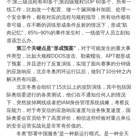
个;第三级流程有40多个;第四级规程SOP 60多个。所有一
线工作，比如改一个配置、做一个漏洞修补加固、处理一
个安全事件，都有对应的流程与规程指导，所有动作都有
章可循，在不断的训练形成条件反射的情况下，形成“肌
肉记忆”，85%~90%的事件发生时，一线值守人员立刻知
道该怎么办。
第三个关键点是“形成预案”
，对于可能发生的重大事
件类型，比如大规模DDOS攻击、勒索蠕虫、APT都形成
了预案，并且进行了反复演练，实现了面向赛事的分钟级
的应急响应，北京冬奥闭环运行以后，做到了10分钟之内
解决所有问题。
北京冬奥会组织了15次以上的攻防演练，其中包括国
际奥组委进行的各类测试，他们在不通知任何人的情况
下，突然拔掉网线或者把IAM身份管理系统搞瘫，考察反
应能力，对于奇安信的应急响应速度与业务恢复速度，国
际奥委会官员给予了高度评价，相信这些经验对重点单位
的安全运营实战化是非常有价值的。
冬奥“部署中国服务”是一种新运行模式。是一种全天