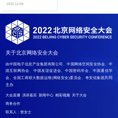
任、奇安信集团副总裁陈华
12月8日，由中国计算机学
2022-12-09
平，中电智慧基.
会主办，CCF计算机安全专
业委员会、奇安信集团承办
的CNCC2022数据安全治理
论坛在线上举行。论坛由
CCF计算机安全专委会荣誉
主任，公安部第一研究所、
第三研究所原所长严明主
持，邀请政府主管单位、科
关于北京网络安全大会
研院所、安全厂商、企业安
全主管等嘉宾出席，围绕“开
由中国电子信息产业集团有限公司、中国网络空间安全协会、中
拓数据安全从体系化框架到
国互联网协会、中国友谊促进会、中国密码学会、中国通信学
建设实践之路”主题，聚焦数
共同
会、全国工商联大数据运维(网络安全)委员会、奇安信集团
据安全现阶段的问题.
主办
大会直播
演讲嘉宾
新闻中心
精彩视频
关于大会
商务合作
联系人：曾女士