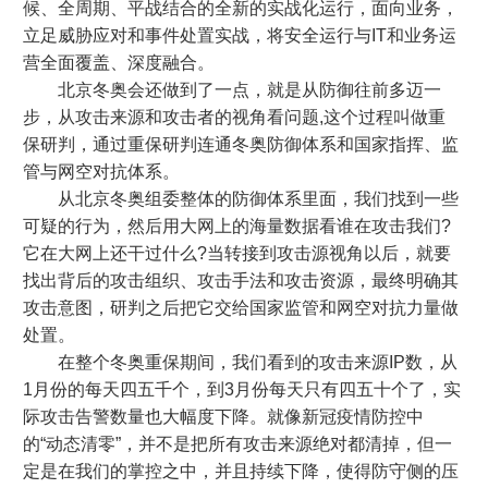
候、全周期、平战结合的全新的实战化运行，面向业务，
立足威胁应对和事件处置实战，将安全运行与IT和业务运
营全面覆盖、深度融合。
北京冬奥会还做到了一点，就是从防御往前多迈一
步，从攻击来源和攻击者的视角看问题,这个过程叫做重
保研判，通过重保研判连通冬奥防御体系和国家指挥、监
管与网空对抗体系。
从北京冬奥组委整体的防御体系里面，我们找到一些
可疑的行为，然后用大网上的海量数据看谁在攻击我们?
它在大网上还干过什么?当转接到攻击源视角以后，就要
找出背后的攻击组织、攻击手法和攻击资源，最终明确其
攻击意图，研判之后把它交给国家监管和网空对抗力量做
处置。
在整个冬奥重保期间，我们看到的攻击来源IP数，从
1月份的每天四五千个，到3月份每天只有四五十个了，实
际攻击告警数量也大幅度下降。就像新冠疫情防控中
的“动态清零”，并不是把所有攻击来源绝对都清掉，但一
定是在我们的掌控之中，并且持续下降，使得防守侧的压