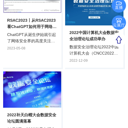
直播
RSAC2023丨从RSAC2023
云展厅
看ChatGPT如何用于网络攻
2022中国计算机大会数据安
击
ChatGPT从诞生伊始就引起
全治理论坛成功举办
了网络安全界的高度关注：
数据安全治理论坛2022中国
它是否能用于网络攻击或者
2023-05-08
计算机大会（CNCC2022）
防护？它的训练过程是否存
12月8日，由中国计算机学
在数据安全隐患？它本身是
2022-12-09
会主办，CCF计算机安全专
否会遭到网络攻击？目前对
业委员会、奇安信集团承办
ChatGPT在网络安全领域的
的CNCC2022数据安全治理
应用尚处于初级阶段，我们
论坛在线上举行。论坛由
看看本届RSAC大会上专家
CCF计算机安全专委会荣誉
如何解读ChatGPT在网络安
主任，公安部第一研究所、
全领域的应用。
第三研究所原所长严明主
持，邀请政府主管单位、科
2022补天白帽大会数据安全
研院所、安全厂商、企业安
论坛圆满落幕
全主管等嘉宾出席，围绕“开