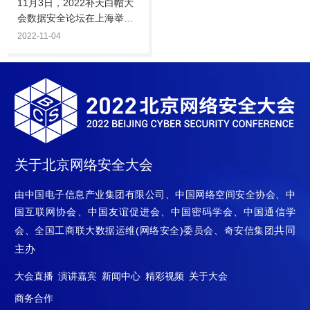
拓数据安全从体系化框架到
11月3日，2022补天白帽大
建设实践之路”主题，聚焦数
会数据安全论坛在上海举
据安全现阶段的问题.
行，论坛由国家工业信息安
2022-11-04
全发展研究中心和奇安信集
团共同主办，以“体系化建
设，精细化防护”为主题，邀
请政府、行业、厂商嘉宾，
聚焦数据安全现阶段的问题
与挑战，共同探讨数据安全
治理方案及体系化建设的思
路。近年来，国家数据安全
关于北京网络安全大会
法律框架体系和工作组的体
系逐步完善，为数据有序流
由中国电子信息产业集团有限公司、中国网络空间安全协会、中
动提出了基础的框架和基本
国互联网协会、中国友谊促进会、中国密码学会、中国通信学
的法律法规准则，不仅明确
共同
会、全国工商联大数据运维(网络安全)委员会、奇安信集团
了安全红线，也为各方明确
了监管责任.
主办
大会直播
演讲嘉宾
新闻中心
精彩视频
关于大会
商务合作