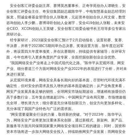
安全创客汇评委会副主席、赛博英杰董事长、正奇学苑创办人谭晓生，安
全创客汇评委会主任、奇安信集团副总裁陈华平，中电智慧基金副总经理刘
振龙，熙诚金睿基金管理合伙人张敬来，元起资本创始合伙人何文俊，数世
咨询创始人李少鹏，赛博谛听创始人金湘宇，安全419创始人张毅，未来安
全CEO、XCON创始人王英键，安全创客汇组委会秘书长王培等多位专家出
席研讨会。
经专家研讨，2023届安全创客汇预计于2月启动报名，设置初赛、复赛、
半决赛，并将于2023BCS期间举办总决赛。奖项设置方面，除年度总冠军
外，将设置四大年度单项奖，并在比赛期间，持续提供专家辅导；在评审方
面，今年也将引入更多角度的产业专家，全面挖掘创新创业企业优势。
“我国网络安全产业将走上中国式现代化之路。”陈华平从宏观环境、网安
产业、细分赛道三个方面对网络安全产业2022年的表现进行了分析，并对未
来进行展望。
从宏观环境来看，网络安全具备长期向好的基本面，尽管时代环境充满不
确定性，但对安全的需求及投入增长的基本面是确定的；从产业角度来看，
网安产业发展具备足够的韧性，全球网安市场短期波动，增速稍有放缓但仍
高于多数行业，五年复合增速超10%；中国网安产业布局完整，市场增速领
先全球，增长潜力大；细分赛道充分体现创新活力，创业方向更加多样化，
充分体现了我国产业特色与广泛的需求面。
“网安需要凝聚全行业的力量，取得新的突破。”对于2023年，陈华平认
为，网络安全产业将更加注重体系化创新，通过新模式、新架构、新产品、
新服务等方面共同保障国家重大网络安全项目和工程的建设；同时，国资和
资本市场将进一步加大网络安全投入，持续助推网安产业发展；而网络安全