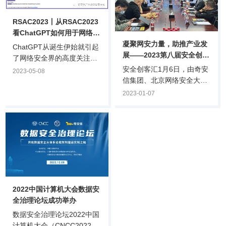
RSAC2023丨从RSAC2023
看ChatGPT如何用于网络攻
凝聚网安力量，助推产业发
击
ChatGPT从诞生伊始就引起
展——2023第八届安全创客
了网络安全界的高度关注：
汇专家研讨会在京成功举行
安全创客汇1月6日，由奇安
它是否能用于网络攻击或者
2023-05-08
信集团、北京网络安全大会
防护？它的训练过程是否存
（BCS）、全国网络信息安
在数据安全隐患？它本身是
2023-01-07
全创业投资服务联盟
否会遭到网络攻击？目前对
（筹）、奇安投资等机构联
ChatGPT在网络安全领域的
合主办的第八届安全创客汇
应用尚处于初级阶段，我们
举办2023年首次专家研讨
看看本届RSAC大会上专家
会，回顾2022安全创客汇的
如何解读ChatGPT在网络安
亮点与问题，并针对2023安
全领域的应用。
全创客汇的赛制形式、研判
标准、奖项设置等内容进行
2022中国计算机大会数据安
专题研讨。安全创客汇评委
全治理论坛成功举办
会副主席、赛博英杰董事
长、正奇学苑创办人谭晓
数据安全治理论坛2022中国
生，安全创客汇评委会主
计算机大会（CNCC2022）