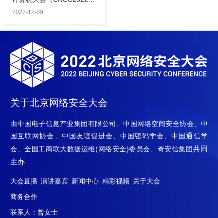
任、奇安信集团副总裁陈华
12月8日，由中国计算机学
2022-12-09
平，中电智慧基.
会主办，CCF计算机安全专
业委员会、奇安信集团承办
的CNCC2022数据安全治理
论坛在线上举行。论坛由
CCF计算机安全专委会荣誉
主任，公安部第一研究所、
第三研究所原所长严明主
持，邀请政府主管单位、科
关于北京网络安全大会
研院所、安全厂商、企业安
全主管等嘉宾出席，围绕“开
由中国电子信息产业集团有限公司、中国网络空间安全协会、中
拓数据安全从体系化框架到
国互联网协会、中国友谊促进会、中国密码学会、中国通信学
建设实践之路”主题，聚焦数
共同
会、全国工商联大数据运维(网络安全)委员会、奇安信集团
据安全现阶段的问题.
主办
大会直播
演讲嘉宾
新闻中心
精彩视频
关于大会
商务合作
联系人：曾女士