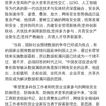
世界大变局和产业大变革历史性交汇，以5G、人工智能
等为代表的新一代信息技术与实体经济深度融合，安全风
险加速传导、渗透、叠加、放大，网络安全形势挑战日益
复杂严峻。他强调，要树立正确的网络安全观，统筹发展
和安全，坚持协同共治，共建安全管理新格局;坚持创新
联动，共筑技术保障新防线;坚持多方参与，共育安全产
业新生态;坚持产教融合，共谱人才培养新篇章。
“当前，国际社会围绕数据的争夺已经成为焦点，有
的国家企图将数据管辖问题延伸到国土之外，通过长臂管
辖来实施数据霸权，所以数据权属问题已经成为一个绕不
过、避不开、必须回答的时代之问。”中国友谊促进会理
事长陈智敏从数据属权的角度探讨网络安全的边界。他提
出，主权载明、主权在国、全民共有、企业开发、共享共
用应成为解决数据权属问题的思路。
“希望更多科技工作者和民营企业家参与到网络安全
防御理念、防御体系、防御技术变革的建设中来。”全国
工商联党组副书记、副主席樊友山呼吁，网络安全领域科
技工作者和民营企业家应当勇于探索新理念、新思路、新