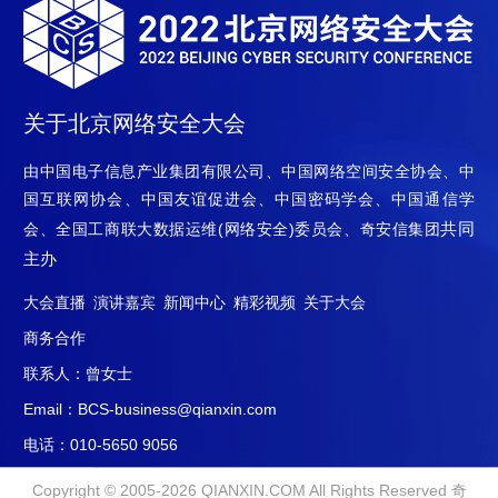
论坛在线上举行。论坛由
CCF计算机安全专委会荣誉
主任，公安部第一研究所、
第三研究所原所长严明主
持，邀请政府主管单位、科
关于北京网络安全大会
研院所、安全厂商、企业安
全主管等嘉宾出席，围绕“开
由中国电子信息产业集团有限公司、中国网络空间安全协会、中
拓数据安全从体系化框架到
国互联网协会、中国友谊促进会、中国密码学会、中国通信学
建设实践之路”主题，聚焦数
共同
会、全国工商联大数据运维(网络安全)委员会、奇安信集团
据安全现阶段的问题.
主办
大会直播
演讲嘉宾
新闻中心
精彩视频
关于大会
商务合作
联系人：曾女士
Email：BCS-business@qianxin.com
电话：010-5650 9056
Copyright © 2005-2026 QIANXIN.COM All Rights Reserved 奇