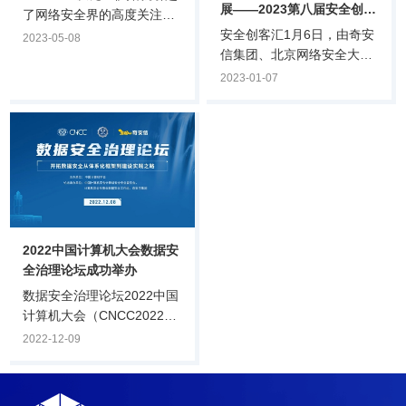
展——2023第八届安全创客
了网络安全界的高度关注：
汇专家研讨会在京成功举行
安全创客汇1月6日，由奇安
它是否能用于网络攻击或者
2023-05-08
信集团、北京网络安全大会
防护？它的训练过程是否存
（BCS）、全国网络信息安
在数据安全隐患？它本身是
2023-01-07
全创业投资服务联盟
否会遭到网络攻击？目前对
（筹）、奇安投资等机构联
ChatGPT在网络安全领域的
合主办的第八届安全创客汇
应用尚处于初级阶段，我们
举办2023年首次专家研讨
看看本届RSAC大会上专家
会，回顾2022安全创客汇的
如何解读ChatGPT在网络安
亮点与问题，并针对2023安
全领域的应用。
全创客汇的赛制形式、研判
标准、奖项设置等内容进行
2022中国计算机大会数据安
专题研讨。安全创客汇评委
全治理论坛成功举办
会副主席、赛博英杰董事
长、正奇学苑创办人谭晓
数据安全治理论坛2022中国
生，安全创客汇评委会主
计算机大会（CNCC2022）
任、奇安信集团副总裁陈华
12月8日，由中国计算机学
2022-12-09
平，中电智慧基.
会主办，CCF计算机安全专
业委员会、奇安信集团承办
的CNCC2022数据安全治理