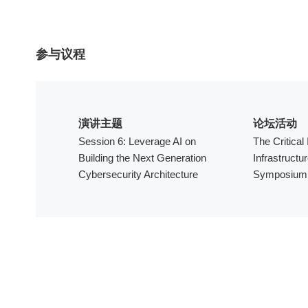
参与议程
演讲主题
论坛活动
Session 6: Leverage AI on
The Critical
Building the Next Generation
Infrastructu
Cybersecurity Architecture
Symposium