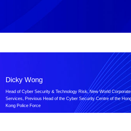
Dicky Wong
Head of Cyber Security & Technology Risk, New World Corporate
Services, Previous Head of the Cyber Security Centre of the Hon
Kong Police Force