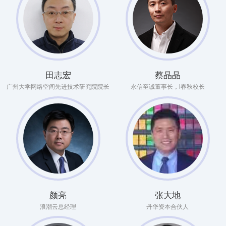
田志宏
蔡晶晶
广州大学网络空间先进技术研究院院长
永信至诚董事长，i春秋校长
颜亮
张大地
浪潮云总经理
丹华资本合伙人