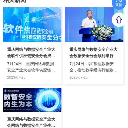
相关新闻
直播
重庆网络与数据安全产业大
重庆网络与数据安全产业大
会软件供应链安全分会成功
会数据安全分会顺利举行
举办
7月24日，重庆网络与数据
7月24日，以“聚焦数据安
安全产业大会软件供应链安
全，推动数字经济行稳致
全分会在渝召开，会议由中
远”为主题的重庆网络与数据
2023-07-25
2023-07-25
共重庆市委网络安全和信息
安全产业大会数据安全分会
化委员会办公室指导，重庆
顺利举行，来自政府、行业
璧山区人民政府、奇安信科
主管部门领导、行业专家、
技集团股份有限公司、中国
政企用户单位信息化部门负
信息通信研究院西部分院联
责人、安全厂商代表、高校
合主办。本场软件供应链安
和科研机构代表出席，共同
重庆网络与数据安全产业大
全分会以“护航数字生态，安
探讨如何推动数字经济行稳
会网络与数据安全产业生态
全从源头做起”为主题，邀请
致远。全国政协委员、全国