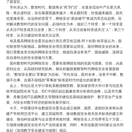
了新盲区。
齐向东认为，数智时代，数据将从“死”到“活”，在复杂流动中产生更大风
险；将从虚到实，攻击暴露面越来越大；将从贱到贵，价值越来越高，损失
也更难承受。在这样的背景下，网络安全“易攻难守”将成为常态化趋势。应
对解决数智时代的安全问题，必须内生为本，做好三个转变：第一个转变是
从关注IT转变成关注业务；第二个转变，从关注设备转变成关注“人”；第三个
转变，从关注建设转变成关注运营。
埃及最高网络安全委员会执行局主席艾哈迈德·阿卜杜勒·哈菲兹认为，面
对新形势与新挑战，新网络安全理念需要应运而生。面对网络安全的未来，
我们需要改变当前的网络安全理念，根据自身业务资产、面临威胁，选择适
应自身特点的安全措施与方案。
面向数智时代的网络安全，需要依靠脚踏实地的实践与摸索。目前，从政
府到企业，从高校到研究机构，都在积极探索数智时代网络安全发展新路
径。“数智安全要以’零事故’为目标。”齐向东说，面对未来，业务不中断、数
据不出事、合规不踩线的“零事故”标准是时代对提出的新要求。
会上，哥伦比亚大学计算机系教授顾荣辉、新加坡管理大学计算与信息系
统学院副院长朱飞达、IDC中国区副总裁兼首席分析师武连峰，以及华为董
事、质量流程IT总裁陶景文等围绕关键信息基础设施保护、数字安全产业发
展、AI安全对数字经济的影响等展开探讨。
今天，中国通信学会数据安全委员会成立揭牌。据悉，该组织未来将从搭
建产学研用交流平台、建立高端智库、推动数据安全相关技术标准的建立和
健全、推动科技成果与企业需求有效对接、网络安全人才培养等五个方面，
引领推动数据安全技术与产业快速发展。同时，奇安信集团与60家企业共同
发起《加强数字安全建设与保障》倡议。