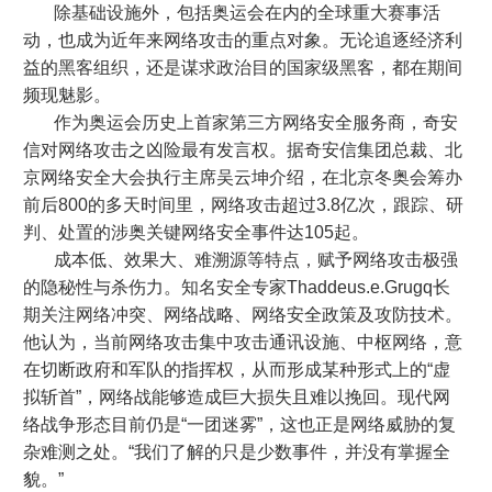
除基础设施外，包括奥运会在内的全球重大赛事活
动，也成为近年来网络攻击的重点对象。无论追逐经济利
益的黑客组织，还是谋求政治目的国家级黑客，都在期间
频现魅影。
作为奥运会历史上首家第三方网络安全服务商，奇安
信对网络攻击之凶险最有发言权。据奇安信集团总裁、北
京网络安全大会执行主席吴云坤介绍，在北京冬奥会筹办
前后800的多天时间里，网络攻击超过3.8亿次，跟踪、研
判、处置的涉奥关键网络安全事件达105起。
成本低、效果大、难溯源等特点，赋予网络攻击极强
的隐秘性与杀伤力。知名安全专家Thaddeus.e.Grugq长
期关注网络冲突、网络战略、网络安全政策及攻防技术。
他认为，当前网络攻击集中攻击通讯设施、中枢网络，意
在切断政府和军队的指挥权，从而形成某种形式上的“虚
拟斩首”，网络战能够造成巨大损失且难以挽回。现代网
络战争形态目前仍是“一团迷雾”，这也正是网络威胁的复
杂难测之处。“我们了解的只是少数事件，并没有掌握全
貌。”