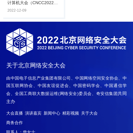
生，安全创客汇评委会主
计算机大会（CNCC2022）
任、奇安信集团副总裁陈华
12月8日，由中国计算机学
2022-12-09
平，中电智慧基.
会主办，CCF计算机安全专
业委员会、奇安信集团承办
的CNCC2022数据安全治理
论坛在线上举行。论坛由
CCF计算机安全专委会荣誉
主任，公安部第一研究所、
第三研究所原所长严明主
持，邀请政府主管单位、科
关于北京网络安全大会
研院所、安全厂商、企业安
全主管等嘉宾出席，围绕“开
由中国电子信息产业集团有限公司、中国网络空间安全协会、中
拓数据安全从体系化框架到
国互联网协会、中国友谊促进会、中国密码学会、中国通信学
建设实践之路”主题，聚焦数
共同
会、全国工商联大数据运维(网络安全)委员会、奇安信集团
据安全现阶段的问题.
主办
大会直播
演讲嘉宾
新闻中心
精彩视频
关于大会
商务合作
联系人：曾女士