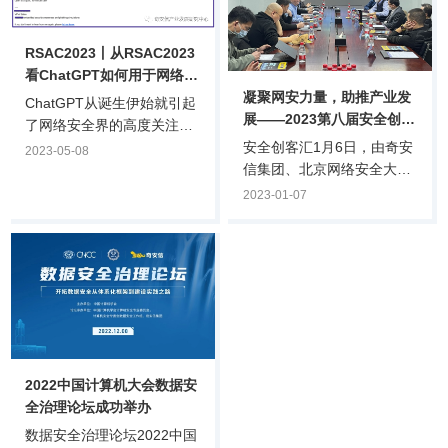
RSAC2023丨从RSAC2023
看ChatGPT如何用于网络攻
凝聚网安力量，助推产业发
击
ChatGPT从诞生伊始就引起
展——2023第八届安全创客
了网络安全界的高度关注：
汇专家研讨会在京成功举行
安全创客汇1月6日，由奇安
它是否能用于网络攻击或者
2023-05-08
信集团、北京网络安全大会
防护？它的训练过程是否存
（BCS）、全国网络信息安
在数据安全隐患？它本身是
2023-01-07
全创业投资服务联盟
否会遭到网络攻击？目前对
（筹）、奇安投资等机构联
ChatGPT在网络安全领域的
合主办的第八届安全创客汇
应用尚处于初级阶段，我们
举办2023年首次专家研讨
看看本届RSAC大会上专家
会，回顾2022安全创客汇的
如何解读ChatGPT在网络安
亮点与问题，并针对2023安
全领域的应用。
全创客汇的赛制形式、研判
标准、奖项设置等内容进行
2022中国计算机大会数据安
专题研讨。安全创客汇评委
全治理论坛成功举办
会副主席、赛博英杰董事
长、正奇学苑创办人谭晓
数据安全治理论坛2022中国