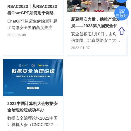
RSAC2023丨从RSAC2023
看ChatGPT如何用于网络攻
云展厅
凝聚网安力量，助推产业发
击
ChatGPT从诞生伊始就引起
展——2023第八届安全创客
了网络安全界的高度关注：
汇专家研讨会在京成功举行
安全创客汇1月6日，由奇安
它是否能用于网络攻击或者
2023-05-08
信集团、北京网络安全大会
防护？它的训练过程是否存
（BCS）、全国网络信息安
在数据安全隐患？它本身是
2023-01-07
全创业投资服务联盟
否会遭到网络攻击？目前对
（筹）、奇安投资等机构联
ChatGPT在网络安全领域的
合主办的第八届安全创客汇
应用尚处于初级阶段，我们
举办2023年首次专家研讨
看看本届RSAC大会上专家
会，回顾2022安全创客汇的
如何解读ChatGPT在网络安
亮点与问题，并针对2023安
全领域的应用。
全创客汇的赛制形式、研判
标准、奖项设置等内容进行
2022中国计算机大会数据安
专题研讨。安全创客汇评委
全治理论坛成功举办
会副主席、赛博英杰董事
长、正奇学苑创办人谭晓
数据安全治理论坛2022中国
生，安全创客汇评委会主
计算机大会（CNCC2022）
任、奇安信集团副总裁陈华