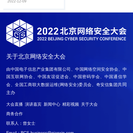
12月8日，由中国计算机学
2022-12-09
平，中电智慧基.
会主办，CCF计算机安全专
业委员会、奇安信集团承办
的CNCC2022数据安全治理
论坛在线上举行。论坛由
CCF计算机安全专委会荣誉
主任，公安部第一研究所、
第三研究所原所长严明主
持，邀请政府主管单位、科
关于北京网络安全大会
研院所、安全厂商、企业安
全主管等嘉宾出席，围绕“开
由中国电子信息产业集团有限公司、中国网络空间安全协会、中
拓数据安全从体系化框架到
国互联网协会、中国友谊促进会、中国密码学会、中国通信学
建设实践之路”主题，聚焦数
共同
会、全国工商联大数据运维(网络安全)委员会、奇安信集团
据安全现阶段的问题.
主办
大会直播
演讲嘉宾
新闻中心
精彩视频
关于大会
商务合作
联系人：曾女士
Email：BCS-business@qianxin.com