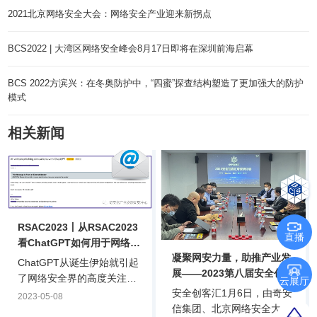
2021北京网络安全大会：网络安全产业迎来新拐点
BCS2022 | 大湾区网络安全峰会8月17日即将在深圳前海启幕
BCS 2022方滨兴：在冬奥防护中，“四蜜”探查结构塑造了更加强大的防护
模式
相关新闻
RSAC2023丨从RSAC2023
直播
看ChatGPT如何用于网络攻
凝聚网安力量，助推产业发
击
ChatGPT从诞生伊始就引起
展——2023第八届安全创客
了网络安全界的高度关注：
云展厅
汇专家研讨会在京成功举行
安全创客汇1月6日，由奇安
它是否能用于网络攻击或者
2023-05-08
信集团、北京网络安全大会
防护？它的训练过程是否存