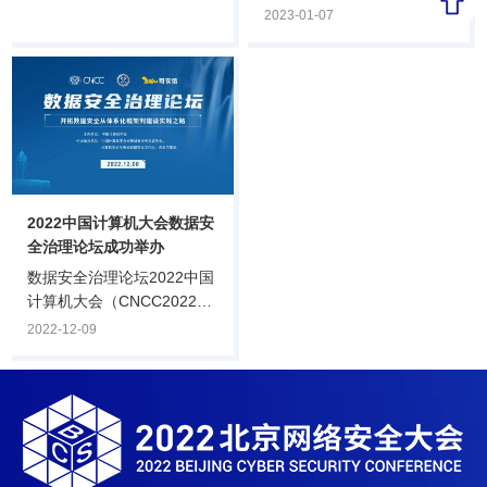
（BCS）、全国网络信息安
在数据安全隐患？它本身是
2023-01-07
全创业投资服务联盟
否会遭到网络攻击？目前对
（筹）、奇安投资等机构联
ChatGPT在网络安全领域的
合主办的第八届安全创客汇
应用尚处于初级阶段，我们
举办2023年首次专家研讨
看看本届RSAC大会上专家
会，回顾2022安全创客汇的
如何解读ChatGPT在网络安
亮点与问题，并针对2023安
全领域的应用。
全创客汇的赛制形式、研判
标准、奖项设置等内容进行
2022中国计算机大会数据安
专题研讨。安全创客汇评委
全治理论坛成功举办
会副主席、赛博英杰董事
长、正奇学苑创办人谭晓
数据安全治理论坛2022中国
生，安全创客汇评委会主
计算机大会（CNCC2022）
任、奇安信集团副总裁陈华
12月8日，由中国计算机学
2022-12-09
平，中电智慧基.
会主办，CCF计算机安全专
业委员会、奇安信集团承办
的CNCC2022数据安全治理
论坛在线上举行。论坛由
CCF计算机安全专委会荣誉
主任，公安部第一研究所、