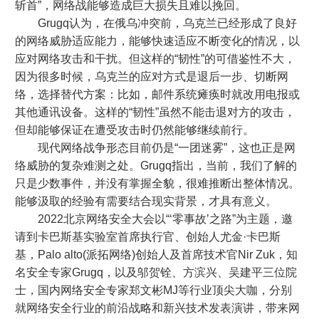
斩首”，网络战能够造成巨大损失且难以挽回。
Grugq认为，在俄乌冲突前，乌克兰已经形成了良好
的网络威胁适应能力，能够快速适应不断变化的情况，以
应对网络攻击和干扰。但这样的“韧性”的可借鉴性不大，
因为很多时候，乌克兰的应对方式是退后一步、切断网
络，选择替代方案：比如，邮件系统瘫痪时就改用电报或
其他通讯设备。这样的“韧性”虽然不能击退对方的攻击，
但却能够保证在遭受攻击时仍然能够继续前行。
现代网络战争形态目前仍是“一团迷雾”，这也正是网
络威胁的复杂难测之处。Grugq指出，当前，我们了解的
只是少数事件，并没有掌握全貌，很难推断出整体情况。
能够汲取的经验有需要结合现实背景，才具有意义。
2022北京网络安全大会以“‘零事故’之路”为主题，邀
请到卡巴斯基实验室首席执行官、创始人尤金·卡巴斯
基，Palo alto(派拓网络)创始人及首席技术官Nir Zuk，知
名安全专家Grugq，以及邬贺铨、方滨兴、吴建平三位院
士，国内网络安全专家郑文彬MJ等行业顶尖大咖，分别
就网络安全行业的前沿战略和新兴技术发表演讲，带来网