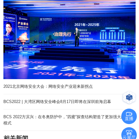
2021北京网络安全大会：网络安全产业迎来新拐点
BCS2022 | 大湾区网络安全峰会8月17日即将在深圳前海启幕
BCS 2022方滨兴：在冬奥防护中，“四蜜”探查结构塑造了更加强大的防护
直播
模式
相关新闻
云展厅