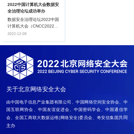
2022中国计算机大会数据安
专题研讨。安全创客汇评委
全治理论坛成功举办
会副主席、赛博英杰董事
长、正奇学苑创办人谭晓
数据安全治理论坛2022中国
生，安全创客汇评委会主
计算机大会（CNCC2022）
任、奇安信集团副总裁陈华
12月8日，由中国计算机学
2022-12-09
平，中电智慧基.
会主办，CCF计算机安全专
业委员会、奇安信集团承办
的CNCC2022数据安全治理
论坛在线上举行。论坛由
CCF计算机安全专委会荣誉
主任，公安部第一研究所、
第三研究所原所长严明主
持，邀请政府主管单位、科
关于北京网络安全大会
研院所、安全厂商、企业安
全主管等嘉宾出席，围绕“开
由中国电子信息产业集团有限公司、中国网络空间安全协会、中
拓数据安全从体系化框架到
国互联网协会、中国友谊促进会、中国密码学会、中国通信学
建设实践之路”主题，聚焦数
共同
会、全国工商联大数据运维(网络安全)委员会、奇安信集团
据安全现阶段的问题.
主办