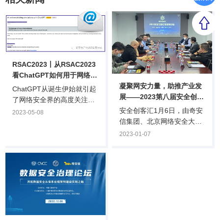
RSAC2023丨从RSAC2023
看ChatGPT如何用于网络攻
凝聚网安力量，助推产业发
击
ChatGPT从诞生伊始就引起
展——2023第八届安全创客
了网络安全界的高度关注：
汇专家研讨会在京成功举行
安全创客汇1月6日，由奇安
它是否能用于网络攻击或者
2023-05-08
信集团、北京网络安全大会
防护？它的训练过程是否存
（BCS）、全国网络信息安
在数据安全隐患？它本身是
2023-01-07
全创业投资服务联盟
否会遭到网络攻击？目前对
（筹）、奇安投资等机构联
ChatGPT在网络安全领域的
合主办的第八届安全创客汇
应用尚处于初级阶段，我们
举办2023年首次专家研讨
看看本届RSAC大会上专家
会，回顾2022安全创客汇的
如何解读ChatGPT在网络安
亮点与问题，并针对2023安
全领域的应用。
全创客汇的赛制形式、研判
标准、奖项设置等内容进行