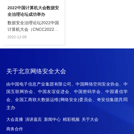
应用尚处于初级阶段，我们
举办2023年首次专家研讨
看看本届RSAC大会上专家
会，回顾2022安全创客汇的
2022中国计算机大会数据安
如何解读ChatGPT在网络安
亮点与问题，并针对2023安
全治理论坛成功举办
全领域的应用。
全创客汇的赛制形式、研判
数据安全治理论坛2022中国
标准、奖项设置等内容进行
计算机大会（CNCC2022）
专题研讨。安全创客汇评委
12月8日，由中国计算机学
2022-12-09
会副主席、赛博英杰董事
会主办，CCF计算机安全专
长、正奇学苑创办人谭晓
业委员会、奇安信集团承办
生，安全创客汇评委会主
的CNCC2022数据安全治理
任、奇安信集团副总裁陈华
论坛在线上举行。论坛由
平，中电智慧基.
CCF计算机安全专委会荣誉
关于北京网络安全大会
主任，公安部第一研究所、
第三研究所原所长严明主
由中国电子信息产业集团有限公司、中国网络空间安全协会、中
持，邀请政府主管单位、科
国互联网协会、中国友谊促进会、中国密码学会、中国通信学
研院所、安全厂商、企业安
共同
会、全国工商联大数据运维(网络安全)委员会、奇安信集团
全主管等嘉宾出席，围绕“开
主办
拓数据安全从体系化框架到
建设实践之路”主题，聚焦数
大会直播
演讲嘉宾
新闻中心
精彩视频
关于大会
据安全现阶段的问题.
商务合作