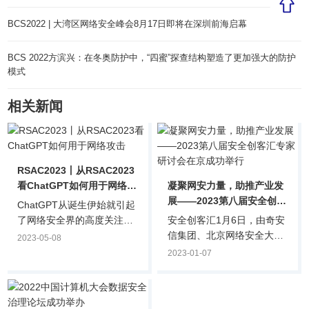
BCS2022 | 大湾区网络安全峰会8月17日即将在深圳前海启幕
BCS 2022方滨兴：在冬奥防护中，“四蜜”探查结构塑造了更加强大的防护
模式
相关新闻
RSAC2023丨从RSAC2023
看ChatGPT如何用于网络攻
凝聚网安力量，助推产业发
击
展——2023第八届安全创客
ChatGPT从诞生伊始就引起
汇专家研讨会在京成功举行
了网络安全界的高度关注：
安全创客汇1月6日，由奇安
它是否能用于网络攻击或者
信集团、北京网络安全大会
2023-05-08
防护？它的训练过程是否存
（BCS）、全国网络信息安
2023-01-07
在数据安全隐患？它本身是
全创业投资服务联盟
否会遭到网络攻击？目前对
（筹）、奇安投资等机构联
ChatGPT在网络安全领域的
合主办的第八届安全创客汇