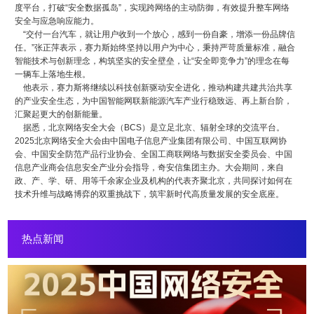
度平台，打破“安全数据孤岛”，实现跨网络的主动防御，有效提升整车网络
安全与应急响应能力。
“交付一台汽车，就让用户收到一个放心，感到一份自豪，增添一份品牌信
任。”张正萍表示，赛力斯始终坚持以用户为中心，秉持严苛质量标准，融合
智能技术与创新理念，构筑坚实的安全壁垒，让“安全即竞争力”的理念在每
一辆车上落地生根。
他表示，赛力斯将继续以科技创新驱动安全进化，推动构建共建共治共享
的产业安全生态，为中国智能网联新能源汽车产业行稳致远、再上新台阶，
汇聚起更大的创新能量。
据悉，北京网络安全大会（BCS）是立足北京、辐射全球的交流平台。
2025北京网络安全大会由中国电子信息产业集团有限公司、中国互联网协
会、中国安全防范产品行业协会、全国工商联网络与数据安全委员会、中国
信息产业商会信息安全产业分会指导，奇安信集团主办。大会期间，来自
政、产、学、研、用等千余家企业及机构的代表齐聚北京，共同探讨如何在
技术升维与战略博弈的双重挑战下，筑牢新时代高质量发展的安全底座。
热点新闻