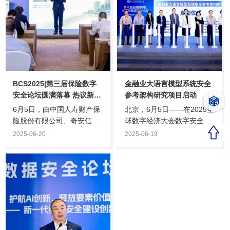
BCS2025|第三届保险数字
金融业大语言模型系统安全
安全论坛圆满落幕 热议新场
参考架构研究项目启动
景下的网络安全保险实践
6月5日，由中国人寿财产保
北京，6月5日——在2025全
险股份有限公司、奇安信集
球数字经济大会数字安全主
团共同主办，厚锋科技（上
论坛暨第七届北京网络安全
2025-06-20
2025-06-19
海）有限公司协办的第三届
大会（BCS）期间举办的第
保险数字安全论坛在国家会
六届金融数字化转型与网络
议中心成功举行。论坛以“智
安全论坛上，一项具有里程
能引领·数据重塑”为主题，
碑意义的项目——“金融业大
以“新技术、新场景、新业务
语言模型系统安全参考架构
下的网络安全保险实践”为核
研究”正式宣告启动。项目启
心议题，汇聚保险行业领
动仪式参与嘉宾：况文川、
袖、网络安全专家及相关机
张学勇、罗纯、李浩宇、陈