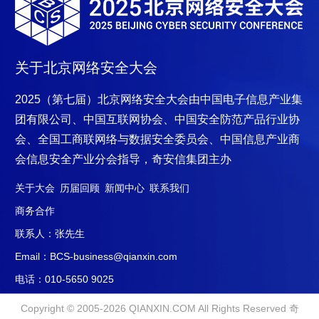
国政协委员、全国工商联副
主席、奇安信集团董事长齐
向东、中国计算机学会计算
机安全专委会主任严明、清
关于北京网络安全大会
华大学计算社会科学与国家
治理实验室主任孟庆国、北
2025（第七届）北京网络安全大会
由中国电子信息产业集
京市政务服务和数据管理局
团有限公司、中国互联网协会、中国安全防范产品行业协
数据标准与安全处处长刘国
伟、中国信通院云大所开源
会、全国工商联网络与数据安全委员会、中国信息产业商
和软件.
会信息安全产业分会指导，奇安信集
团主办
关于大会
历届回顾
新闻中心
联系我们
商务合作
联系人：张先生
Email：BCS-business@qianxin.com
电话：010-5650 9025
Copyright © 2005-2026 QIANXIN.COM All Rights Reserved 奇