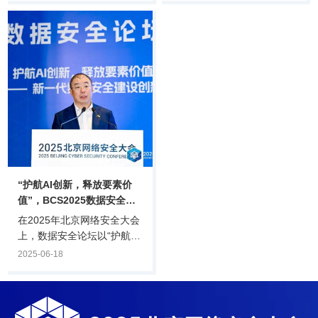
保险数字安全论坛在国家会
六届金融数字化转型与网络
议中心成功举行。论坛以“智
安全论坛上，一项具有里程
能引领·数据重塑”为主题，
碑意义的项目——“金融业大
以“新技术、新场景、新业务
语言模型系统安全参考架构
下的网络安全保险实践”为核
研究”正式宣告启动。项目启
心议题，汇聚保险行业领
动仪式参与嘉宾：况文川、
袖、网络安全专家及相关机
张学勇、罗纯、李浩宇、陈
构代表，分享网络安全保险
镔、罗若月、卢静、周道
实践经验，探讨行业发展机
许、董青马、李璇（由左向
遇。当前，大数据、人工智
右）在论坛现场，中国银行
能等新技术深度融入保险
金融科技部副总经理陈镔、
业，在为行业注入活力的同
奇安信集团副总裁罗若月、
“护航AI创新，释放要素价
时，也带来.
中国联.
值”，BCS2025数据安全论
坛召开
在2025年北京网络安全大会
上，数据安全论坛以“护航AI
创新，释放要素价值——新
2025-06-18
一代数据安全建设创新”为主
题召开，论坛汇聚了数据安
全领域的顶尖专家、学者、
领导和企业家共同参与：全