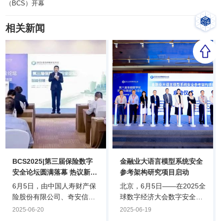
（BCS）开幕
相关新闻
BCS2025|第三届保险数字
金融业大语言模型系统安全
安全论坛圆满落幕 热议新场
参考架构研究项目启动
景下的网络安全保险实践
6月5日，由中国人寿财产保
北京，6月5日——在2025全
险股份有限公司、奇安信集
球数字经济大会数字安全主
团共同主办，厚锋科技（上
论坛暨第七届北京网络安全
2025-06-20
2025-06-19
海）有限公司协办的第三届
大会（BCS）期间举办的第