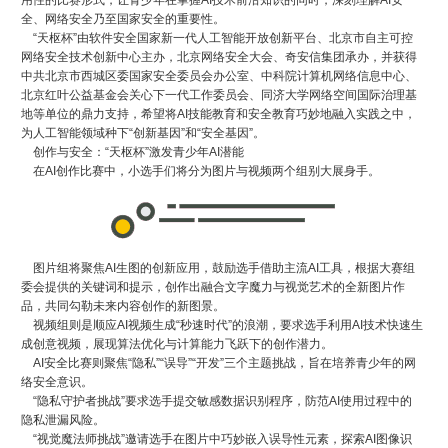
用性的比赛形式，让青少年在掌握AI技术前沿知识的同时，深刻理解AI安
全、网络安全乃至国家安全的重要性。
“天枢杯”由软件安全国家新一代人工智能开放创新平台、北京市自主可控
网络安全技术创新中心主办，北京网络安全大会、奇安信集团承办，并获得
中共北京市西城区委国家安全委员会办公室、中科院计算机网络信息中心、
北京红叶公益基金会关心下一代工作委员会、同济大学网络空间国际治理基
地等单位的鼎力支持，希望将AI技能教育和安全教育巧妙地融入实践之中，
为人工智能领域种下“创新基因”和“安全基因”。
创作与安全：“天枢杯”激发青少年AI潜能
在AI创作比赛中，小选手们将分为图片与视频两个组别大展身手。
图片组将聚焦AI生图的创新应用，鼓励选手借助主流AI工具，根据大赛组
委会提供的关键词和提示，创作出融合文字魔力与视觉艺术的全新图片作
品，共同勾勒未来内容创作的新图景。
视频组则是顺应AI视频生成“秒速时代”的浪潮，要求选手利用AI技术快速生
成创意视频，展现算法优化与计算能力飞跃下的创作潜力。
AI安全比赛则聚焦“隐私”“误导”“开发”三个主题挑战，旨在培养青少年的网
络安全意识。
“隐私守护者挑战”要求选手提交敏感数据识别程序，防范AI使用过程中的
隐私泄漏风险。
“视觉魔法师挑战”邀请选手在图片中巧妙嵌入误导性元素，探索AI图像识