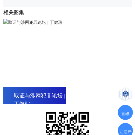
相关图集
取证与涉网犯罪论坛 |
丁健琮
直播
云展厅